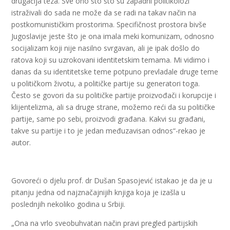
drugačija teza. Sve ono što što su zapadni politikolozi
istraživali do sada ne može da se radi na takav način na
postkomunističkim prostorima. Specifičnost prostora bivše
Jugoslavije jeste što je ona imala meki komunizam, odnosno
socijalizam koji nije nasilno svrgavan, ali je ipak došlo do
ratova koji su uzrokovani identitetskim temama. Mi vidimo i
danas da su identitetske teme potpuno prevladale druge teme
u političkom životu, a političke partije su generatori toga.
Često se govori da su političke partije proizvođači i korupcije i
klijentelizma, ali sa druge strane, možemo reći da su političke
partije, same po sebi, proizvodi građana. Kakvi su građani,
takve su partije i to je jedan međuzavisan odnos“-rekao je
autor.
Govoreći o djelu prof. dr Dušan Spasojević istakao je da je u
pitanju jedna od najznačajnijih knjiga koja je izašla u
poslednjih nekoliko godina u Srbiji.
„Ona na vrlo sveobuhvatan način pravi pregled partijskih