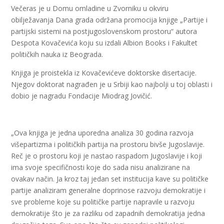
Večeras je u Domu omladine u Zvorniku u okviru
obilježavanja Dana grada održana promocija knjige „Partije i
partijski sistemi na postjugoslovenskom prostoru“ autora
Despota Kovačevića koju su izdali Albion Books i Fakultet
političkih nauka iz Beograda.
Knjiga je proistekla iz Kovačevićeve doktorske disertacije.
Njegov doktorat nagrađen je u Srbiji kao najbolji u toj oblasti i
dobio je nagradu Fondacije Miodrag Jovičić.
„Ova knjiga je jedna uporedna analiza 30 godina razvoja
višepartizma i političkih partija na prostoru bivše Jugoslavije.
Reč je o prostoru koji je nastao raspadom Jugoslavije i koji
ima svoje specifičnosti koje do sada nisu analizirane na
ovakav način. Ja kroz taj jedan set institucija kave su političke
partije analiziram generalne doprinose razvoju demokratije i
sve probleme koje su političke partije napravile u razvoju
demokratije što je za razliku od zapadnih demokratija jedna