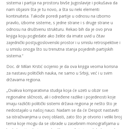
sistema i partija na prostoru bivše Jugoslavije i pokušava da
nam objasni šta je tu novo, a šta su neki elementi
kontinuiteta. Takođe poredi partije u odnosu na izborno
pravilo, izborne sisteme, s jedne strane i s druge strane u
odnosu na društvenu strukturu. Rekao bih da je ovo prva
knjiga koju pogledate ako želite da imate uvid u čitav
zajednički postjugoslovenski prostor i u smislu retrospektive i
u smislu onoga što su trenutna stanja pojedinih partijskih
sistema.“
Doc. dr Milan Krstić ocijenio je da ova knjiga veoma korisna
za nastavu političkih nauka, ne samo u Srbiji, već i u svim
državama regiona.
„Ovakva komparativna studija koja će uzeti u obzir sve
regionalne sličnosti, ali i određene razlike i pojedinosti koje
imaju različiti politički sistemi država regiona je nešto što je
nedostajalo u našoj nauci. Nadam se da će Despot nastaviti
sa istraživanjima u ovoj oblasti, zato što je otvorio i veliki broj
tema koje mogu da se obrade u zasebnim monografijama u