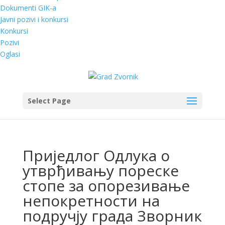
Dokumenti GIK-a
Javni pozivi i konkursi
Konkursi
Pozivi
Oglasi
Select Page
Приједлог Одлука о
утврђивању пореске
стопе за опорезивање
непокретности на
подручју града Зворник