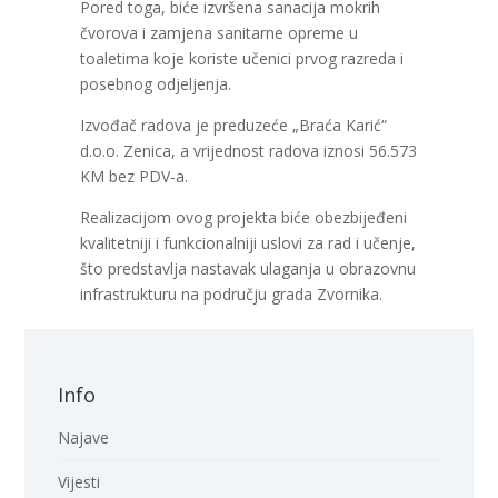
Pored toga, biće izvršena sanacija mokrih
čvorova i zamjena sanitarne opreme u
toaletima koje koriste učenici prvog razreda i
posebnog odjeljenja.
Izvođač radova je preduzeće „Braća Karić“
d.o.o. Zenica, a vrijednost radova iznosi 56.573
KM bez PDV-a.
Realizacijom ovog projekta biće obezbijeđeni
kvalitetniji i funkcionalniji uslovi za rad i učenje,
što predstavlja nastavak ulaganja u obrazovnu
infrastrukturu na području grada Zvornika.
Info
Najave
Vijesti