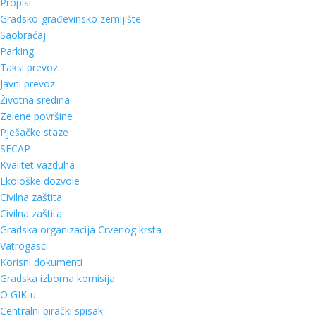
Propisi
Gradsko-građevinsko zemljište
Saobraćaj
Parking
Taksi prevoz
Javni prevoz
Životna sredina
Zelene površine
Pješačke staze
SECAP
Kvalitet vazduha
Ekološke dozvole
Civilna zaštita
Civilna zaštita
Gradska organizacija Crvenog krsta
Vatrogasci
Korisni dokumenti
Gradska izborna komisija
O GIK-u
Centralni birački spisak