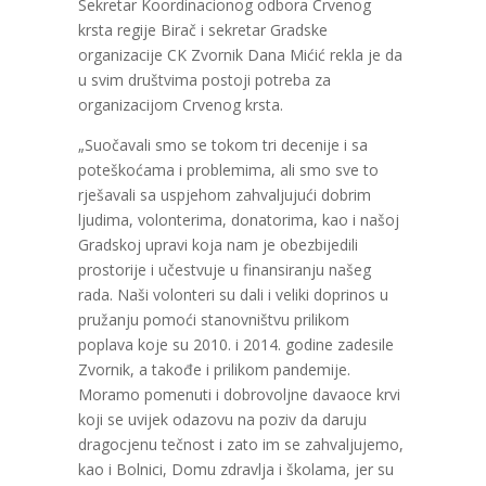
Sekretar Koordinacionog odbora Crvenog
krsta regije Birač i sekretar Gradske
organizacije CK Zvornik Dana Mićić rekla je da
u svim društvima postoji potreba za
organizacijom Crvenog krsta.
„Suočavali smo se tokom tri decenije i sa
poteškoćama i problemima, ali smo sve to
rješavali sa uspjehom zahvaljujući dobrim
ljudima, volonterima, donatorima, kao i našoj
Gradskoj upravi koja nam je obezbijedili
prostorije i učestvuje u finansiranju našeg
rada. Naši volonteri su dali i veliki doprinos u
pružanju pomoći stanovništvu prilikom
poplava koje su 2010. i 2014. godine zadesile
Zvornik, a takođe i prilikom pandemije.
Moramo pomenuti i dobrovoljne davaoce krvi
koji se uvijek odazovu na poziv da daruju
dragocjenu tečnost i zato im se zahvaljujemo,
kao i Bolnici, Domu zdravlja i školama, jer su