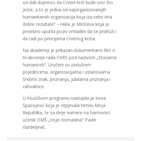
svi dali doprinos da Crveni krst bude ono što
jeste, a to je jedna od najorganizovanijih
humanitarnih organizacija koja iza sebe ima
dobre rezultate“ – rekla je Mićićeva koja je
posebno uputila poziv omladini da se pridruži i
da radi po principima Crvenog krsta.
Na akademiji je prikazan dokumentarni film o
tri decenije rada CKRS pod nazivom „Stazama
humanosti“. Uručeni su zaslužnim
pojedincima, organizacijama i ustanovama
Srebrni znak, priznanja, jubilarna priznanja i
zahvalnice.
U muzičkom programu nastupila je Irena
Spasojević koja je otpjevala himnu Moja
Republika, te sa dvije numere na harmonici
učenik OMŠ „Vojin Komadina“ Pavle
Gurdeljević.