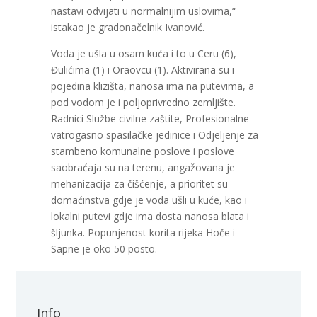
nastavi odvijati u normalnijim uslovima,“
istakao je gradonačelnik Ivanović.
Voda je ušla u osam kuća i to u Ceru (6),
Đulićima (1) i Oraovcu (1). Aktivirana su i
pojedina klizišta, nanosa ima na putevima, a
pod vodom je i poljoprivredno zemljište.
Radnici Službe civilne zaštite, Profesionalne
vatrogasno spasilačke jedinice i Odjeljenje za
stambeno komunalne poslove i poslove
saobraćaja su na terenu, angažovana je
mehanizacija za čišćenje, a prioritet su
domaćinstva gdje je voda ušli u kuće, kao i
lokalni putevi gdje ima dosta nanosa blata i
šljunka. Popunjenost korita rijeka Hoče i
Sapne je oko 50 posto.
Info