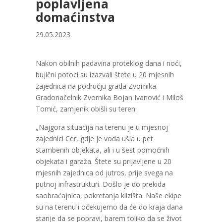
poplavljena
domaćinstva
29.05.2023.
Nakon obilnih padavina proteklog dana i noći,
bujični potoci su izazvali štete u 20 mjesnih
zajednica na području grada Zvornika.
Gradonačelnik Zvornika Bojan Ivanović i Miloš
Tomić, zamjenik obišli su teren.
„Najgora situacija na terenu je u mjesnoj
zajednici Cer, gdje je voda ušla u pet
stambenih objekata, ali i u šest pomoćnih
objekata i garaža. Štete su prijavljene u 20
mjesnih zajednica od jutros, prije svega na
putnoj infrastrukturi. Došlo je do prekida
saobraćajnica, pokretanja klizišta. Naše ekipe
su na terenu i očekujemo da će do kraja dana
stanje da se popravi, barem toliko da se život