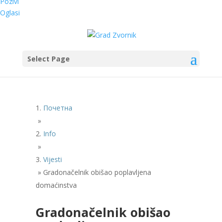
Pozivi
Oglasi
Select Page
Почетна
»
Info
»
Vijesti
»
Gradonačelnik obišao poplavljena
domaćinstva
Gradonačelnik obišao