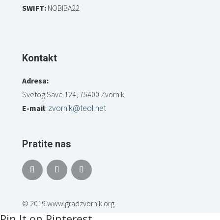
SWIFT:
NOBIBA22
Kontakt
Adresa:
Svetog Save 124, 75400 Zvornik
E-mail
:
zvornik@teol.net
Pratite nas
© 2019 www.gradzvornik.org
Pin It on Pinterest