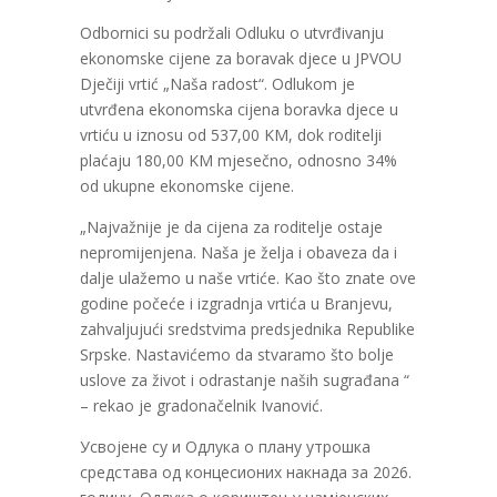
Odbornici su podržali Odluku o utvrđivanju
ekonomske cijene za boravak djece u JPVOU
Dječiji vrtić „Naša radost“. Odlukom je
utvrđena ekonomska cijena boravka djece u
vrtiću u iznosu od 537,00 KM, dok roditelji
plaćaju 180,00 KM mjesečno, odnosno 34%
od ukupne ekonomske cijene.
„Najvažnije je da cijena za roditelje ostaje
nepromijenjena. Naša je želja i obaveza da i
dalje ulažemo u naše vrtiće. Kao što znate ove
godine počeće i izgradnja vrtića u Branjevu,
zahvaljujući sredstvima predsjednika Republike
Srpske. Nastavićemo da stvaramo što bolje
uslove za život i odrastanje naših sugrađana “
– rekao je gradonačelnik Ivanović.
Усвојене су и Одлука о плану утрошка
средстава од концесионих накнада за 2026.