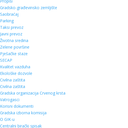
Propisi
Gradsko-građevinsko zemljište
Saobraćaj
Parking
Taksi prevoz
Javni prevoz
Životna sredina
Zelene površine
Pješačke staze
SECAP
Kvalitet vazduha
Ekološke dozvole
Civilna zaštita
Civilna zaštita
Gradska organizacija Crvenog krsta
Vatrogasci
Korisni dokumenti
Gradska izborna komisija
O GIK-u
Centralni birački spisak