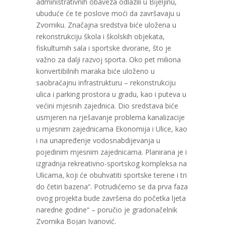
administrativnih obaveza odlazili u Bijeljinu,
ubuduće će te poslove moći da završavaju u
Zvorniku. Značajna sredstva biće uložena u
rekonstrukciju škola i školskih objekata,
fiskulturnih sala i sportske dvorane, što je
važno za dalji razvoj sporta. Oko pet miliona
konvertibilnih maraka biće uloženo u
saobraćajnu infrastrukturu – rekonstrukciju
ulica i parking prostora u gradu, kao i puteva u
većini mjesnih zajednica. Dio sredstava biće
usmjeren na rješavanje problema kanalizacije
u mjesnim zajednicama Ekonomija i Ulice, kao
i na unapređenje vodosnabdijevanja u
pojedinim mjesnim zajednicama. Planirana je i
izgradnja rekreativno-sportskog kompleksa na
Ulicama, koji će obuhvatiti sportske terene i tri
do četiri bazena“. Potrudićemo se da prva faza
ovog projekta bude završena do početka ljeta
naredne godine“ – poručio je gradonačelnik
Zvornika Bojan Ivanović.