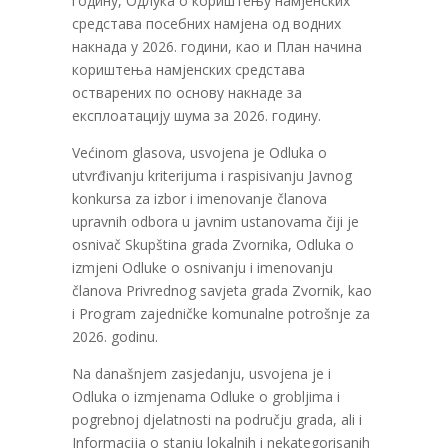
годину, Одлука о кориштењу намјенских
средстава посебних намјена од водних
накнада у 2026. години, као и План начина
кориштења намјенских средстава
остварених по основу накнаде за
експлоатацију шума за 2026. годину.
Većinom glasova, usvojena je Odluka o
utvrđivanju kriterijuma i raspisivanju Javnog
konkursa za izbor i imenovanje članova
upravnih odbora u javnim ustanovama čiji je
osnivač Skupština grada Zvornika, Odluka o
izmjeni Odluke o osnivanju i imenovanju
članova Privrednog savjeta grada Zvornik, kao
i Program zajedničke komunalne potrošnje za
2026. godinu.
Na današnjem zasjedanju, usvojena je i
Odluka o izmjenama Odluke o grobljima i
pogrebnoj djelatnosti na području grada, ali i
Informacija o stanju lokalnih i nekategorisanih