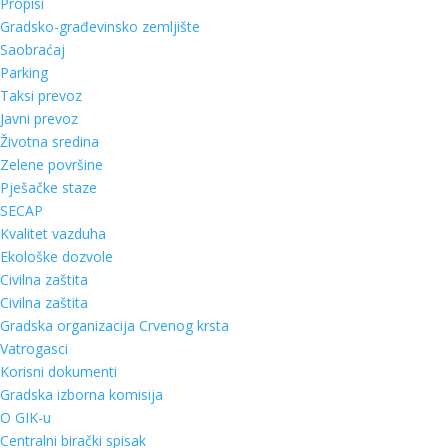
Propisi
Gradsko-građevinsko zemljište
Saobraćaj
Parking
Taksi prevoz
Javni prevoz
Životna sredina
Zelene površine
Pješačke staze
SECAP
Kvalitet vazduha
Ekološke dozvole
Civilna zaštita
Civilna zaštita
Gradska organizacija Crvenog krsta
Vatrogasci
Korisni dokumenti
Gradska izborna komisija
O GIK-u
Centralni birački spisak