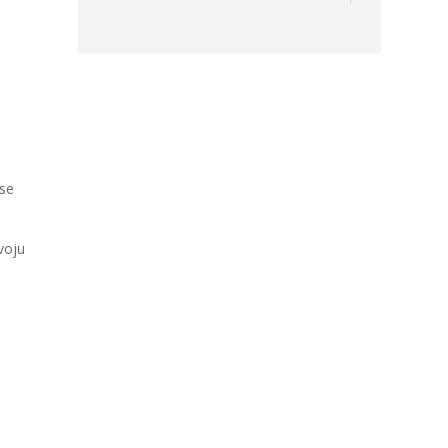
 se
voju