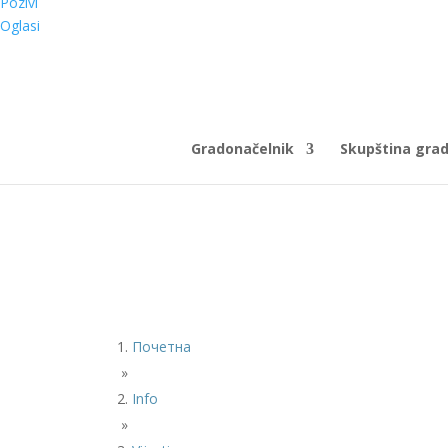
Pozivi
Oglasi
Gradonačelnik
Skupština gra
Почетна
»
Info
»