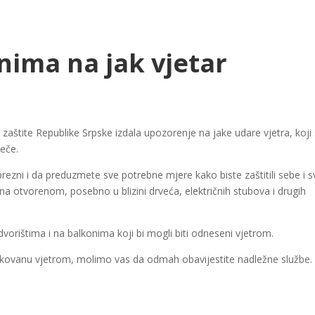
ima na jak vjetar
zaštite Republike Srpske izdala upozorenje na jake udare vjetra, koji
eče.
ni i da preduzmete sve potrebne mjere kako biste zaštitili sebe i s
 otvorenom, posebno u blizini drveća, električnih stubova i drugih
rištima i na balkonima koji bi mogli biti odneseni vjetrom.
zrokovanu vjetrom, molimo vas da odmah obavijestite nadležne službe.