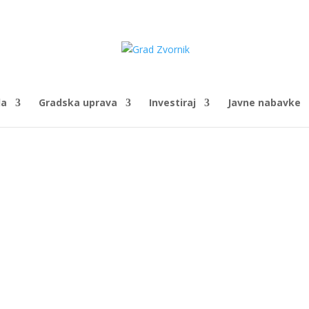
da
Gradska uprava
Investiraj
Javne nabavke