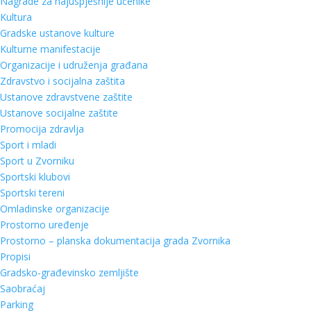
Nagrade za najuspješnije učenike
Kultura
Gradske ustanove kulture
Kulturne manifestacije
Organizacije i udruženja građana
Zdravstvo i socijalna zaštita
Ustanove zdravstvene zaštite
Ustanove socijalne zaštite
Promocija zdravlja
Sport i mladi
Sport u Zvorniku
Sportski klubovi
Sportski tereni
Omladinske organizacije
Prostorno uređenje
Prostorno – planska dokumentacija grada Zvornika
Propisi
Gradsko-građevinsko zemljište
Saobraćaj
Parking