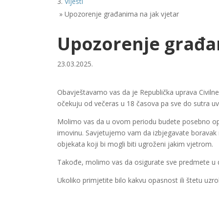
Vijesti
»
Upozorenje građanima na jak vjetar
Upozorenje građan
23.03.2025.
Obavještavamo vas da je Republička uprava Civilne 
očekuju od večeras u 18 časova pa sve do sutra uv
Molimo vas da u ovom periodu budete posebno oprez
imovinu. Savjetujemo vam da izbjegavate boravak na
objekata koji bi mogli biti ugroženi jakim vjetrom.
Takođe, molimo vas da osigurate sve predmete u dvo
Ukoliko primjetite bilo kakvu opasnost ili štetu u