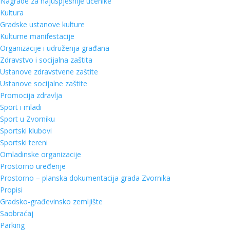
Nagrade za najuspješnije učenike
Kultura
Gradske ustanove kulture
Kulturne manifestacije
Organizacije i udruženja građana
Zdravstvo i socijalna zaštita
Ustanove zdravstvene zaštite
Ustanove socijalne zaštite
Promocija zdravlja
Sport i mladi
Sport u Zvorniku
Sportski klubovi
Sportski tereni
Omladinske organizacije
Prostorno uređenje
Prostorno – planska dokumentacija grada Zvornika
Propisi
Gradsko-građevinsko zemljište
Saobraćaj
Parking