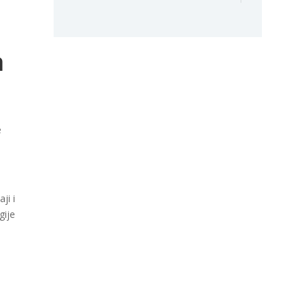
a
e
ji i
gije