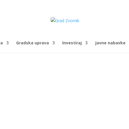
da
Gradska uprava
Investiraj
Javne nabavke