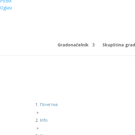
Pozivi
Oglasi
Gradonačelnik
Skupština gra
Почетна
»
Info
»