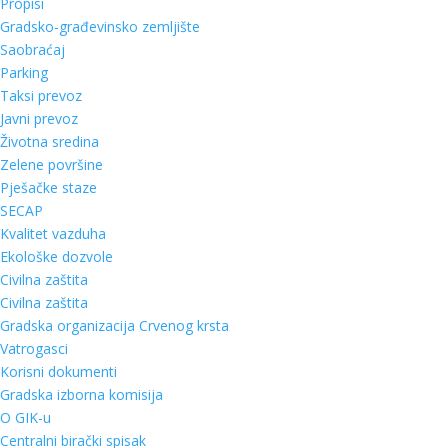
Propisi
Gradsko-građevinsko zemljište
Saobraćaj
Parking
Taksi prevoz
Javni prevoz
Životna sredina
Zelene površine
Pješačke staze
SECAP
Kvalitet vazduha
Ekološke dozvole
Civilna zaštita
Civilna zaštita
Gradska organizacija Crvenog krsta
Vatrogasci
Korisni dokumenti
Gradska izborna komisija
O GIK-u
Centralni birački spisak