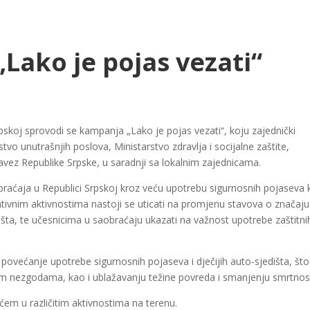
Lako je pojas vezati“
pskoj sprovodi se kampanja „Lako je pojas vezati“, koju zajednički
tvo unutrašnjih poslova, Ministarstvo zdravlja i socijalne zaštite,
vez Republike Srpske, u saradnji sa lokalnim zajednicama.
braćaja u Republici Srpskoj kroz veću upotrebu sigurnosnih pojaseva
ventivnim aktivnostima nastoji se uticati na promjenu stavova o značaju
dišta, te učesnicima u saobraćaju ukazati na važnost upotrebe zaštitni
povećanje upotrebe sigurnosnih pojaseva i dječijih auto-sjedišta, što
nim nezgodama, kao i ublažavanju težine povreda i smanjenju smrtnost
ćem u različitim aktivnostima na terenu.