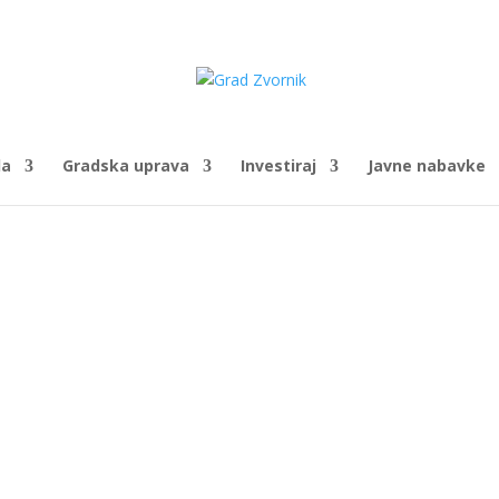
da
Gradska uprava
Investiraj
Javne nabavke