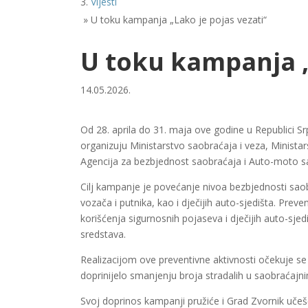
Vijesti
»
U toku kampanja „Lako je pojas vezati“
U toku kampanja „
14.05.2026.
Od 28. aprila do 31. maja ove godine u Republici Sr
organizuju Ministarstvo saobraćaja i veza, Ministars
Agencija za bezbjednost saobraćaja i Auto-moto sa
Cilj kampanje je povećanje nivoa bezbjednosti sao
vozača i putnika, kao i dječijih auto-sjedišta. Pre
korišćenja sigurnosnih pojaseva i dječijih auto-sje
sredstava.
Realizacijom ove preventivne aktivnosti očekuje se 
doprinijelo smanjenju broja stradalih u saobraćaj
Svoj doprinos kampanji pružiće i Grad Zvornik učeš