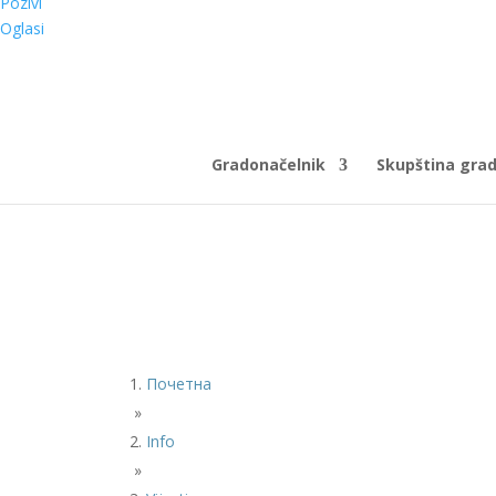
Pozivi
Oglasi
Gradonačelnik
Skupština gra
Почетна
»
Info
»