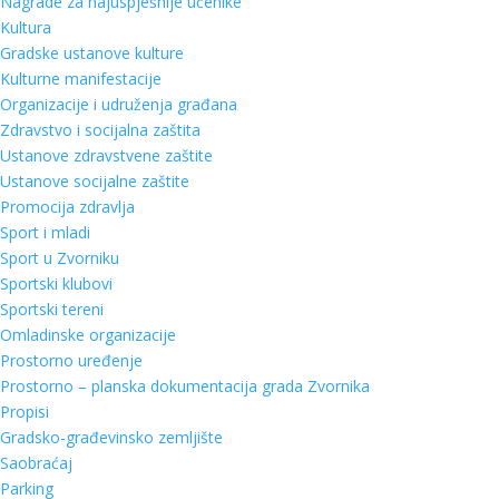
Nagrade za najuspješnije učenike
Kultura
Gradske ustanove kulture
Kulturne manifestacije
Organizacije i udruženja građana
Zdravstvo i socijalna zaštita
Ustanove zdravstvene zaštite
Ustanove socijalne zaštite
Promocija zdravlja
Sport i mladi
Sport u Zvorniku
Sportski klubovi
Sportski tereni
Omladinske organizacije
Prostorno uređenje
Prostorno – planska dokumentacija grada Zvornika
Propisi
Gradsko-građevinsko zemljište
Saobraćaj
Parking