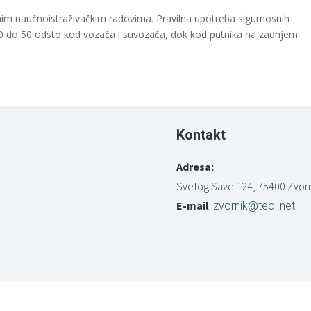
nim naučnoistraživačkim radovima. Pravilna upotreba sigurnosnih
40 do 50 odsto kod vozača i suvozača, dok kod putnika na zadnjem
Kontakt
Adresa:
Svetog Save 124, 75400 Zvorn
E-mail
:
zvornik@teol.net