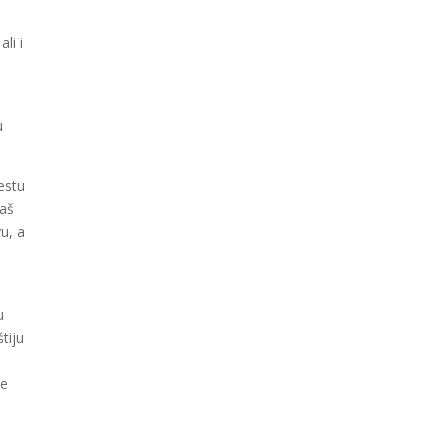
li i
u
estu
naš
u, a
u
tiju
ne