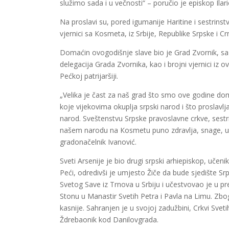
služimo sada i u večnosti“ – poručio je episkop Ilari
Na proslavi su, pored igumanije Haritine i sestrinstva
vjernici sa Кosmeta, iz Srbije, Republike Srpske i C
Domaćin ovogodišnje slave bio je Grad Zvornik, sa
delegacija Grada Zvornika, kao i brojni vjernici iz 
Pećkoj patrijaršiji.
„Velika je čast za naš grad što smo ove godine doma
koje vijekovima okuplja srpski narod i što proslavlj
narod. Sveštenstvu Srpske pravoslavne crkve, sestri
našem narodu na Кosmetu puno zdravlja, snage, usp
gradonačelnik Ivanović.
Sveti Arsenije je bio drugi srpski arhiepiskop, uče
Peći, odredivši je umjesto Žiče da bude sjedište S
Svetog Save iz Trnova u Srbiju i učestvovao je u p
Stonu u Manastir Svetih Petra i Pavla na Limu. Zbo
kasnije. Sahranjen je u svojoj zadužbini, Crkvi Sve
Ždrebaonik kod Danilovgrada.