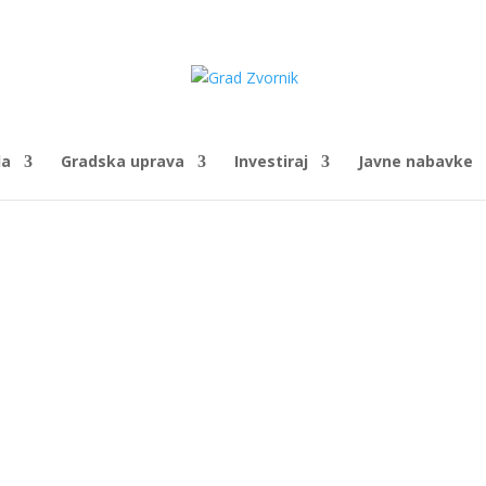
da
Gradska uprava
Investiraj
Javne nabavke