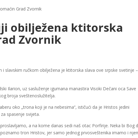
– domaćin Grad Zvornik
ji obilježena ktitorska
rad Zvornik
m i slavskim ručkom obilježena je ktitorska slava ove srpske svetinje 
brdski Ilarion, uz sasluženje igumana manastira Visoki Dečani oca Save
kog broja sveštenoslužitelja.
aberu oko „trona koji je na nebesima“, ističući da je Hristos jedini
 za spasenje svijeta.
 proslavljamo, a na kome danas sedi naš otac Porfirije. Neka bi Bog 
repoznamo tron Hristov, jer samo jednog prvosveštenika imamo i nj