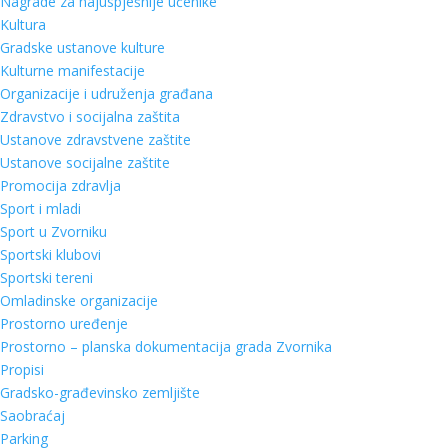
Nagrade za najuspješnije učenike
Kultura
Gradske ustanove kulture
Kulturne manifestacije
Organizacije i udruženja građana
Zdravstvo i socijalna zaštita
Ustanove zdravstvene zaštite
Ustanove socijalne zaštite
Promocija zdravlja
Sport i mladi
Sport u Zvorniku
Sportski klubovi
Sportski tereni
Omladinske organizacije
Prostorno uređenje
Prostorno – planska dokumentacija grada Zvornika
Propisi
Gradsko-građevinsko zemljište
Saobraćaj
Parking