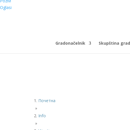
Pozivi
Oglasi
Gradonačelnik
Skupština gra
Почетна
»
Info
»