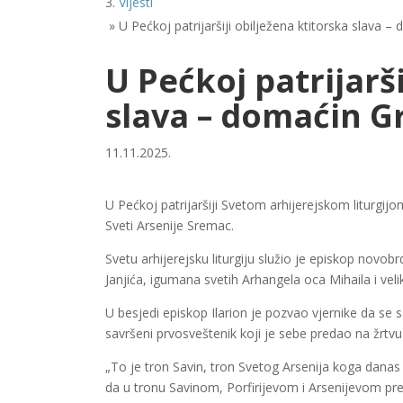
Vijesti
»
U Pećkoj patrijaršiji obilježena ktitorska slava 
U Pećkoj patrijarši
slava – domaćin G
11.11.2025.
U Pećkoj patrijaršiji Svetom arhijerejskom liturgijo
Sveti Arsenije Sremac.
Svetu arhijerejsku liturgiju služio je episkop novo
Janjića, igumana svetih Arhangela oca Mihaila i veli
U besjedi episkop Ilarion je pozvao vjernike da se s
savršeni prvosveštenik koji je sebe predao na žrtvu
„To je tron Savin, tron Svetog Arsenija koga danas
da u tronu Savinom, Porfirijevom i Arsenijevom p