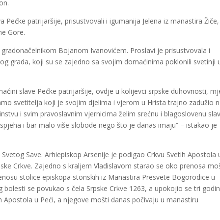
on.
 Pećke patrijaršije, prisustvovali i igumanija Jelena iz manastira Žiče, a
rne Gore.
 gradonačelnikom Bojanom Ivanovićem. Proslavi je prisustvovala i
ovog grada, koji su se zajedno sa svojim domaćinima poklonili svetinji 
ćini slave Pećke patrijaršije, ovdje u kolijevci srpske duhovnosti, mj
amo svetitelja koji je svojim djelima i vjerom u Hrista trajno zadužio 
nstvu i svim pravoslavnim vjernicima želim srećnu i blagoslovenu slav
jeha i bar malo više slobode nego što je danas imaju“ – istakao je
nik Svetog Save. Arhiepiskop Arsenije je podigao Crkvu Svetih Apostola 
rpske Crkve. Zajedno s kraljem Vladislavom starao se oko prenosa moš
renosu stolice episkopa stonskih iz Manastira Presvete Bogorodice u
g bolesti se povukao s čela Srpske Crkve 1263, a upokojio se tri godi
tih Apostola u Peći, a njegove mošti danas počivaju u manastiru