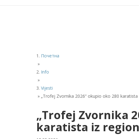
Почетна
»
Info
»
Vijesti
»
„Trofej Zvornika 2026“ okupio oko 280 karatista 
„Trofej Zvornika 
karatista iz regio