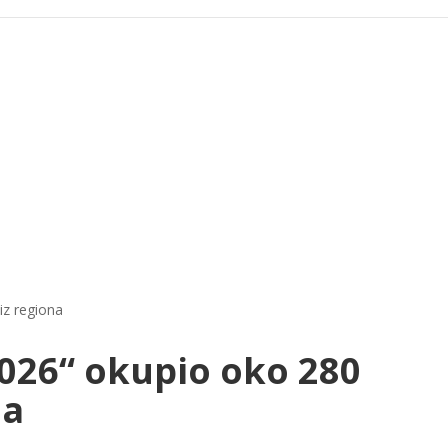
iz regiona
2026“ okupio oko 280
na