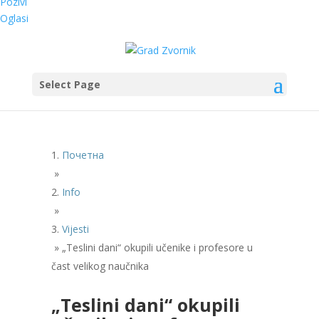
Pozivi
Oglasi
Select Page
Почетна
»
Info
»
Vijesti
»
„Teslini dani“ okupili učenike i profesore u
čast velikog naučnika
„Teslini dani“ okupili