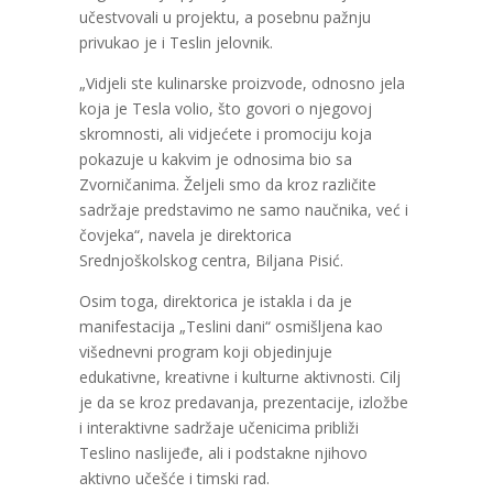
učestvovali u projektu, a posebnu pažnju
privukao je i Teslin jelovnik.
„Vidjeli ste kulinarske proizvode, odnosno jela
koja je Tesla volio, što govori o njegovoj
skromnosti, ali vidjećete i promociju koja
pokazuje u kakvim je odnosima bio sa
Zvorničanima. Željeli smo da kroz različite
sadržaje predstavimo ne samo naučnika, već i
čovjeka“, navela je direktorica
Srednjoškolskog centra, Biljana Pisić.
Osim toga, direktorica je istakla i da je
manifestacija „Teslini dani“ osmišljena kao
višednevni program koji objedinjuje
edukativne, kreativne i kulturne aktivnosti. Cilj
je da se kroz predavanja, prezentacije, izložbe
i interaktivne sadržaje učenicima približi
Teslino naslijeđe, ali i podstakne njihovo
aktivno učešće i timski rad.