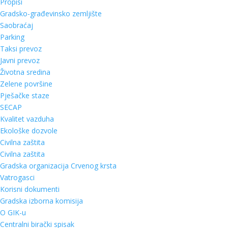
Propisi
Gradsko-građevinsko zemljište
Saobraćaj
Parking
Taksi prevoz
Javni prevoz
Životna sredina
Zelene površine
Pješačke staze
SECAP
Kvalitet vazduha
Ekološke dozvole
Civilna zaštita
Civilna zaštita
Gradska organizacija Crvenog krsta
Vatrogasci
Korisni dokumenti
Gradska izborna komisija
O GIK-u
Centralni birački spisak