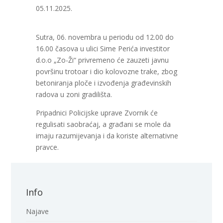
05.11.2025.
Sutra, 06. novembra u periodu od 12.00 do
16.00 časova u ulici Sime Perića investitor
d.o.o „Zo-Ži“ privremeno će zauzeti javnu
površinu trotoar i dio kolovozne trake, zbog
betoniranja ploče i izvođenja građevinskih
radova u zoni gradilišta.
Pripadnici Policijske uprave Zvornik će
regulisati saobraćaj, a građani se mole da
imaju razumijevanja i da koriste alternativne
pravce.
Info
Najave