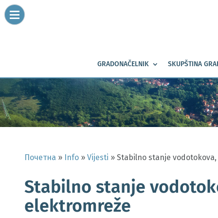
GRADONAČELNIK
SKUPŠTINA GRA
Почетна
»
Info
»
Vijesti
»
Stabilno stanje vodotokova,
Stabilno stanje vodotoko
elektromreže