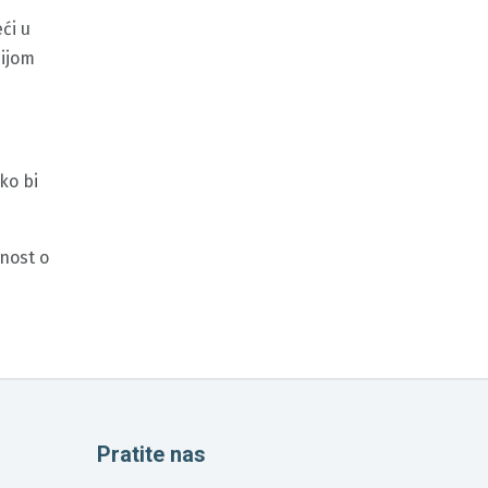
ći u
cijom
ko bi
vnost o
Pratite nas