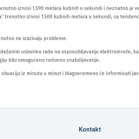
renutno iznosi 1.590 metara kubnih u sekundi i neznatno je ve
a“ trenutno iznosi 1.500 kubnih metara u sekundi, sa tenden
renutno ne izazivaju probleme.
u otežanim uslovima rade na osposobljavanju elektromreže, ka
giju bilo omogućeno redovno snabdijevanje.
situaciju iz minuta u minut i blagovremeno će informisati ja
Kontakt