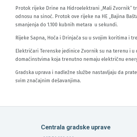
Protok rijeke Drine na Hidroelektrani „Mali Zvornik“ t
odnosu na sinoć. Protok ove rijeke na HE „Bajina Bašt
smanjenja do 1.100 kubnih metara u sekundi.
Rijeke Sapna, Hoča i Drinjača su u svojim koritima i t
Električari Terenske jedinice Zvornik su na terenu i 
domaćinstvima koja trenutno nemaju električnu ener
Gradska uprava i nadležne službe nastavljaju da prate 
svim značajnim dešavanjima.
Centrala gradske uprave