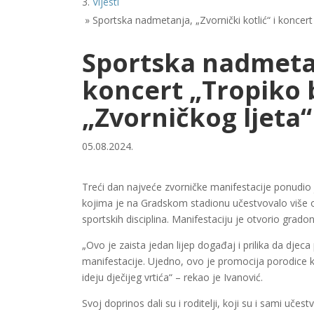
Vijesti
»
Sportska nadmetanja, „Zvornički kotlić“ i koncert 
Sportska nadmetanj
koncert „Tropiko b
„Zvorničkog ljeta“
05.08.2024.
Treći dan najveće zvorničke manifestacije ponudio j
kojima je na Gradskom stadionu učestvovalo više o
sportskih disciplina. Manifestaciju je otvorio grado
„Ovo je zaista jedan lijep događaj i prilika da djeca
manifestacije. Ujedno, ovo je promocija porodice 
ideju dječijeg vrtića“ – rekao je Ivanović.
Svoj doprinos dali su i roditelji, koji su i sami uče