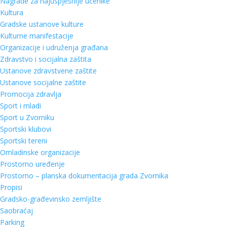
Nagrade za najuspješnije učenike
Kultura
Gradske ustanove kulture
Kulturne manifestacije
Organizacije i udruženja građana
Zdravstvo i socijalna zaštita
Ustanove zdravstvene zaštite
Ustanove socijalne zaštite
Promocija zdravlja
Sport i mladi
Sport u Zvorniku
Sportski klubovi
Sportski tereni
Omladinske organizacije
Prostorno uređenje
Prostorno – planska dokumentacija grada Zvornika
Propisi
Gradsko-građevinsko zemljište
Saobraćaj
Parking