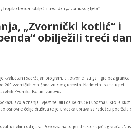
„Tropiko benda“ obilježili treći dan „Zvorničkog ljeta“
a, „Zvornički kotlić“ i
enda“ obilježili treći da
e kvalitetan i sadržajan program, a „otvorile“ su ga “Igre bez granica”
d 200 zvorničkih mališana vrtićkog uzrasta. Nadmetali su se u pet
načelnik Zvornika Bojan Ivanović.
 pokažu svoja znanja i vještine, ali i da se druže i upoznaju što je sušt
kao osnovne ćelije društva te je Gradska uprava sa radošću podržala
stvovali u nekim od igara. Ponosna na to je i direktor dječjeg vrtića „Na