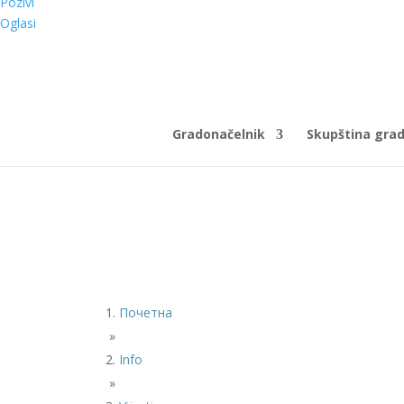
Pozivi
Oglasi
Gradonačelnik
Skupština gra
Почетна
»
Info
»