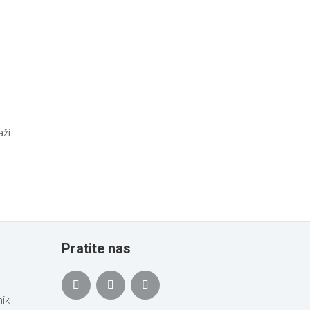
aži
i
Pratite nas
ik