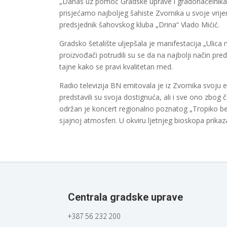
„Danas uz pomoć Gradske uprave i gradonačelnika I
prisjećamo najboljeg šahiste Zvornika u svoje vrije
predsjednik šahovskog kluba „Drina“ Vlado Mićić.
Gradsko šetalište uljepšala je manifestacija „Ulica 
proizvođači potrudili su se da na najbolji način pr
tajne kako se pravi kvalitetan med.
Radio televizija BN emitovala je iz Zvornika svoju
predstavili su svoja dostignuća, ali i sve ono zbog
održan je koncert regionalno poznatog „Tropiko ben
sjajnoj atmosferi. U okviru ljetnjeg bioskopa prika
Centrala gradske uprave
+387 56 232 200