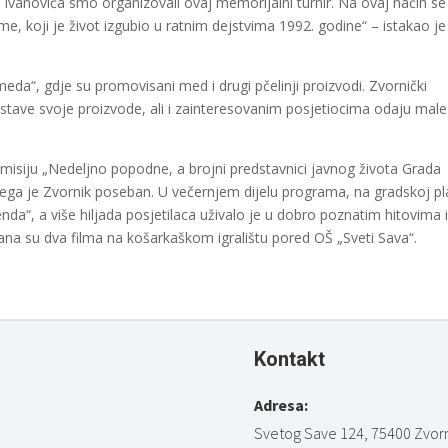
vanovića smo organizovali ovaj memorijalni turnir. Na ovaj način se
me, koji je život izgubio u ratnim dejstvima 1992. godine“ – istakao je
meda“, gdje su promovisani med i drugi pčelinji proizvodi. Zvornički
edstave svoje proizvode, ali i zainteresovanim posjetiocima odaju male
 emisiju „Nedeljno popodne, a brojni predstavnici javnog života Grada
 čega je Zvornik poseban. U večernjem dijelu programa, na gradskoj pl
da“, a više hiljada posjetilaca uživalo je u dobro poznatim hitovima 
zana su dva filma na košarkaškom igralištu pored OŠ „Sveti Sava“.
Kontakt
Adresa:
Svetog Save 124, 75400 Zvorn