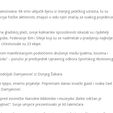
izovana. Mi smo uključili djecu iz starijeg jasličkog uzrasta, tu su
mocija fizičke aktivnosti, imajući u vidu njen značaj za svakog pojedinca
gradskoj plaži, svoje kulinarske sposobnosti iskazali su i ljubitelji
Srpske, Federacije BiH i Srbije koji su se nadmetali u pravljenju najbolje
“. Učestvovale su 23 ekipe.
vom manifestacijom podstičemo druženje među ljudima, lovcima i
irodu“ – poručio je predsjednik Upravnog odbora Sportskog ribolovno
i Rodoljub Damjanović iz Donjeg Žabara.
lijepo, imamo prijatelje. Pripremam danas lovački gulaš i svaka čast
e Damjanović.
ispred zvorničke Narodne biblioteke i muzejske zbirke održan je
ajlović“. Svoje umjeće prezentovalo je 60 takmičara.