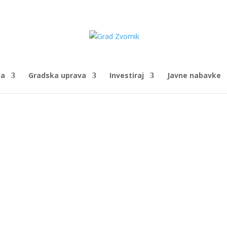
da
Gradska uprava
Investiraj
Javne nabavke