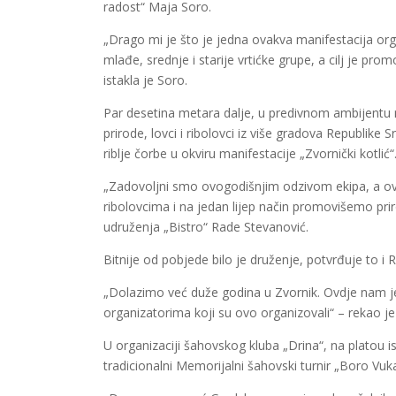
radost“ Maja Soro.
„Drago mi je što je jedna ovakva manifestacija organ
mlađe, srednje i starije vrtićke grupe, a cilj je pro
istakla je Soro.
Par desetina metara dalje, u predivnom ambijentu na 
prirode, lovci i ribolovci iz više gradova Republike 
riblje čorbe u okviru manifestacije „Zvornički kotlić
„Zadovoljni smo ovogodišnjim odzivom ekipa, a o
ribolovcima i na jedan lijep način promovišemo pr
udruženja „Bistro“ Rade Stevanović.
Bitnije od pobjede bilo je druženje, potvrđuje to 
„Dolazimo već duže godina u Zvornik. Ovdje nam je 
organizatorima koji su ovo organizovali“ – rekao j
U organizaciji šahovskog kluba „Drina“, na platou 
tradicionalni Memorijalni šahovski turnir „Boro Vuk