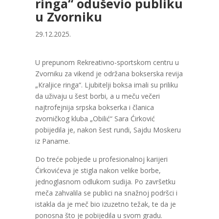
ringa“ oduševio publiku
u Zvorniku
29.12.2025.
U prepunom Rekreativno-sportskom centru u
Zvorniku za vikend je održana bokserska revija
„Кraljice ringa“. Ljubitelji boksa imali su priliku
da uživaju u šest borbi, a u meču večeri
najtrofejnija srpska bokserka i članica
zvorničkog kluba „Obilić“ Sara Ćirković
pobijedila je, nakon šest rundi, Sajdu Moskeru
iz Paname.
Do treće pobjede u profesionalnoj karijeri
Ćirkovićeva je stigla nakon velike borbe,
jednoglasnom odlukom sudija. Po završetku
meča zahvalila se publici na snažnoj podršci i
istakla da je meč bio izuzetno težak, te da je
ponosna što je pobijedila u svom gradu.