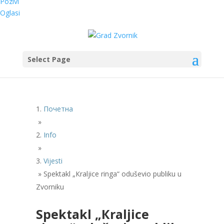
Pozivi
Oglasi
Select Page
Почетна
»
Info
»
Vijesti
»
Spektakl „Кraljice ringa“ oduševio publiku u
Zvorniku
Spektakl „Кraljice