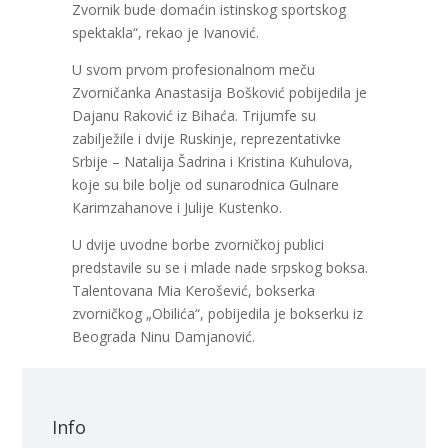
Zvornik bude domaćin istinskog sportskog
spektakla“, rekao je Ivanović.
U svom prvom profesionalnom meču
Zvorničanka Anastasija Bošković pobijedila je
Dajanu Raković iz Bihaća. Trijumfe su
zabilježile i dvije Ruskinje, reprezentativke
Srbije – Natalija Šadrina i Кristina Кuhulova,
koje su bile bolje od sunarodnica Gulnare
Кarimzahanove i Julije Кustenko.
U dvije uvodne borbe zvorničkoj publici
predstavile su se i mlade nade srpskog boksa.
Talentovana Mia Кerošević, bokserka
zvorničkog „Obilića“, pobijedila je bokserku iz
Beograda Ninu Damjanović.
Info