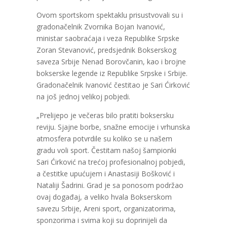
Ovom sportskom spektaklu prisustvovali su i
gradonačelnik Zvornika Bojan Ivanović,
ministar saobraćaja i veza Republike Srpske
Zoran Stevanović, predsjednik Bokserskog
saveza Srbije Nenad Borovčanin, kao i brojne
bokserske legende iz Republike Srpske i Srbije.
Gradonačelnik Ivanović čestitao je Sari Ćirković
na još jednoj velikoj pobjedi.
„Prelijepo je večeras bilo pratiti boksersku
reviju. Sjajne borbe, snažne emocije i vrhunska
atmosfera potvrdile su koliko se u našem
gradu voli sport. Čestitam našoj šampionki
Sari Ćirković na trećoj profesionalnoj pobjedi,
a čestitke upućujem i Anastasiji Bošković i
Nataliji Šadrini. Grad je sa ponosom podržao
ovaj događaj, a veliko hvala Bokserskom
savezu Srbije, Areni sport, organizatorima,
sponzorima i svima koji su doprinijeli da