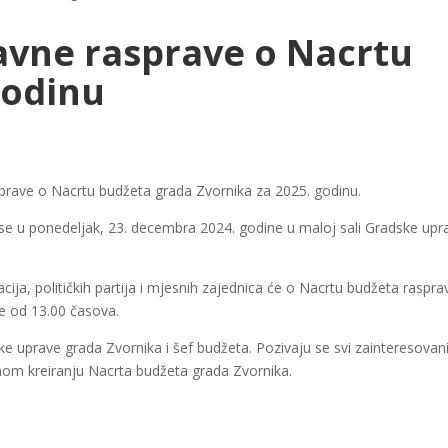
avne rasprave o Nacrtu
godinu
prave o Nacrtu budžeta grada Zvornika za 2025. godinu.
se u ponedeljak, 23. decembra 2024. godine u maloj sali Gradske upr
ija, političkih partija i mjesnih zajednica će o Nacrtu budžeta rasprav
ve od 13.00 časova.
ske uprave grada Zvornika i šef budžeta. Pozivaju se svi zainteresovan
etnom kreiranju Nacrta budžeta grada Zvornika.