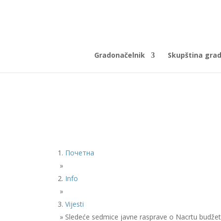
Gradonačelnik
Skupština gra
Почетна
»
Info
»
Vijesti
»
Sledeće sedmice javne rasprave o Nacrtu budžet