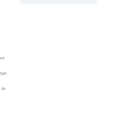
ave
ljati
i da