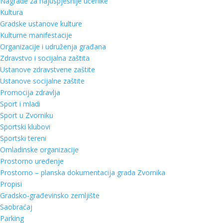
Nagrade za najuspješnije učenike
Kultura
Gradske ustanove kulture
Kulturne manifestacije
Organizacije i udruženja građana
Zdravstvo i socijalna zaštita
Ustanove zdravstvene zaštite
Ustanove socijalne zaštite
Promocija zdravlja
Sport i mladi
Sport u Zvorniku
Sportski klubovi
Sportski tereni
Omladinske organizacije
Prostorno uređenje
Prostorno – planska dokumentacija grada Zvornika
Propisi
Gradsko-građevinsko zemljište
Saobraćaj
Parking