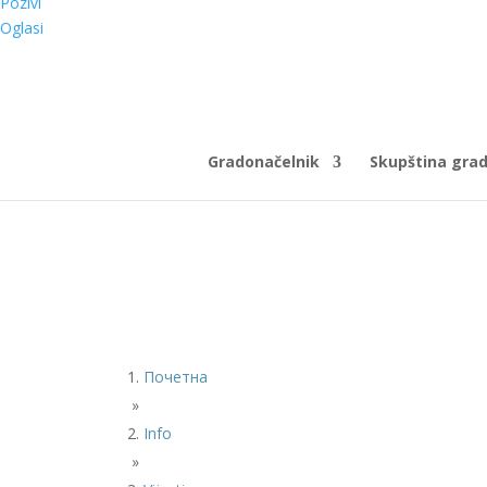
Pozivi
Oglasi
Gradonačelnik
Skupština gra
Почетна
»
Info
»