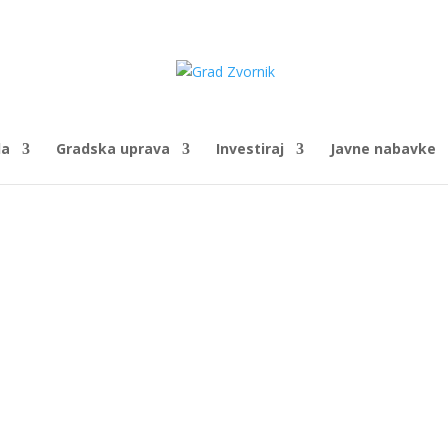
da
Gradska uprava
Investiraj
Javne nabavke