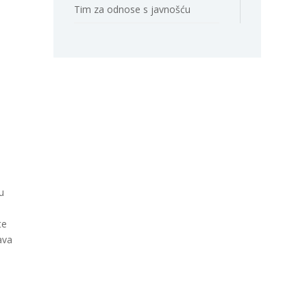
Tim za odnose s javnošću
u
te
ava