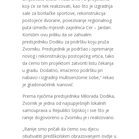
koji će se tek realizovati, kao što je izgradnja
sale za borilačke sportove, rekonstrukcija
postojeće dvorane, povezivanje regionalnog
puta između mjesnih zajednica Cer – Jardan.
Koristim ovu priliku da se zahvalim
predsjedniku Dodiku za podršku koju pruža
Zvorniku. Predsjednik je podržao i opremanje
novog i rekonstrukciju postojećeg vrtića, tako
da ćemo tim projektom zatvoriti listu čekanja
u gradu. Dodatno, imaćemo podršku pri
nabavci i izgradnji multisenzorne sobe,“ rekao
je gradonačelnik Ivanović.
Prema riječima predsjednika Milorada Dodika,
Zvornik je jedna od najsupješnijih lokalnih
samouprava u Republici Srpskoj i sve što je
ranije dogovoreno u Zvorniku je i realizovano.
„Ranije smo pričali da ćemo svu djecu
obuhvatiti predškolskim obrazovanjem ovdje u