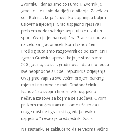
Zvorniku i danas smo to i uradili. Zvornik je
grad koji je uspio da riješi to pitanje. Završava
se i Bolnica, koja će uveliko doprinijeti boljim
uslovima liječenja. Grad uspješno rješava i
problem vodosnabdijevanja, ulaže u kulturu,
sport. Ovo je jedna uspješna Gradska uprava
na čelu sa gradonačelnikom Ivanovićem.
Prošlog puta smo razgovarali da se zamijeni i
zgrada Gradske uprave, koja je stara skoro
200 godina, da se izgradi nova i da u njoj budu
sve neophodne službe i republička odjeljenja.
Ovaj grad vapi za sve većim brojem parking
mjesta i na tome se radi. Gradonačelnik
Ivanović sa svojim timom vrlo uspješno
rješava izazove sa kojima se suočava. Ovom
prilikom mu čestitam na tome i želim da i
druge opštine i gradovi izgledaju ovako
uspješno,“ rekao je predsjednik Dodik.
Na sastanku je zaključeno da je veoma važno