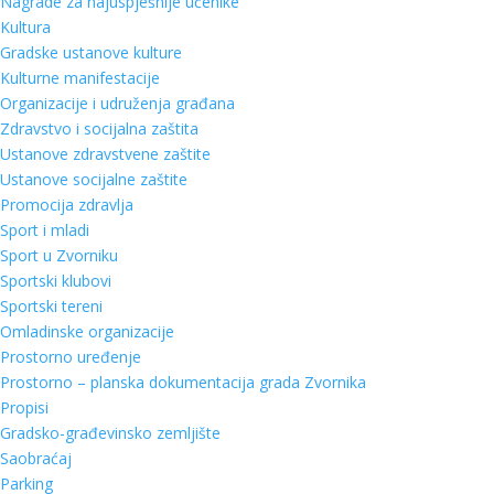
Nagrade za najuspješnije učenike
Kultura
Gradske ustanove kulture
Kulturne manifestacije
Organizacije i udruženja građana
Zdravstvo i socijalna zaštita
Ustanove zdravstvene zaštite
Ustanove socijalne zaštite
Promocija zdravlja
Sport i mladi
Sport u Zvorniku
Sportski klubovi
Sportski tereni
Omladinske organizacije
Prostorno uređenje
Prostorno – planska dokumentacija grada Zvornika
Propisi
Gradsko-građevinsko zemljište
Saobraćaj
Parking