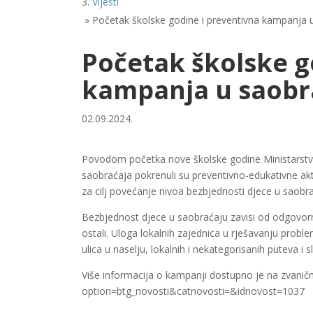
Vijesti
»
Početak školske godine i preventivna kampanja 
Početak školske g
kampanja u saobr
02.09.2024.
Povodom početka nove školske godine Ministarstvo
saobraćaja pokrenuli su preventivno-edukativne akt
za cilj povećanje nivoa bezbjednosti djece u saobra
Bezbjednost djece u saobraćaju zavisi od odgovornosti
ostali. Uloga lokalnih zajednica u rješavanju probl
ulica u naselju, lokalnih i nekategorisanih puteva i s
Više informacija o kampanji dostupno je na zvanično
option=btg_novosti&catnovosti=&idnovost=1037