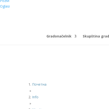
Pozivi
Oglasi
Gradonačelnik
Skupština gra
Почетна
»
Info
»