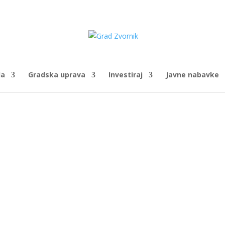
da
Gradska uprava
Investiraj
Javne nabavke