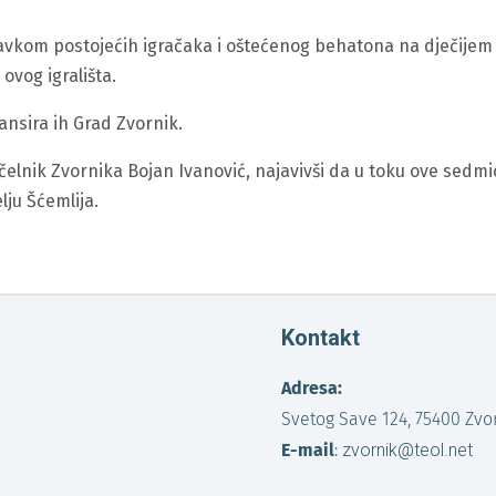
kom postojećih igračaka i oštećenog behatona na dječijem i
ovog igrališta.
ansira ih Grad Zvornik.
čelnik Zvornika Bojan Ivanović, najavivši da u toku ove sedmi
lju Šćemlija.
Kontakt
Adresa:
Svetog Save 124, 75400 Zvo
E-mail
:
zvornik@teol.net