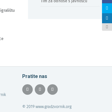
Tim za odnose s javnošću
gralištu
ce
Pratite nas
rnik
© 2019 www.gradzvornik.org