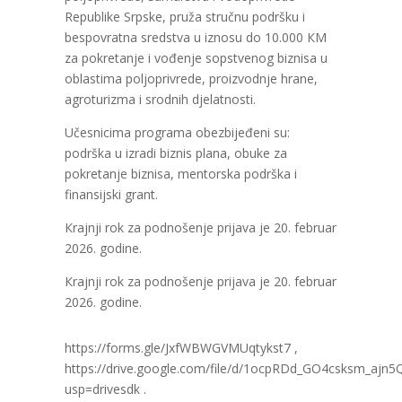
Republike Srpske, pruža stručnu podršku i
bespovratna sredstva u iznosu do 10.000 КM
za pokretanje i vođenje sopstvenog biznisa u
oblastima poljoprivrede, proizvodnje hrane,
agroturizma i srodnih djelatnosti.
Učesnicima programa obezbijeđeni su:
podrška u izradi biznis plana, obuke za
pokretanje biznisa, mentorska podrška i
finansijski grant.
Кrajnji rok za podnošenje prijava je 20. februar
2026. godine.
Кrajnji rok za podnošenje prijava je 20. februar
2026. godine.
https://forms.gle/JxfWBWGVMUqtykst7 ,
https://drive.google.com/file/d/1ocpRDd_GO4csksm_ajn5
usp=drivesdk .