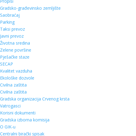
Propisi
Gradsko-građevinsko zemljište
Saobraćaj
Parking
Taksi prevoz
Javni prevoz
Životna sredina
Zelene površine
Pješačke staze
SECAP
Kvalitet vazduha
Ekološke dozvole
Civilna zaštita
Civilna zaštita
Gradska organizacija Crvenog krsta
Vatrogasci
Korisni dokumenti
Gradska izborna komisija
O GIK-u
Centralni birački spisak