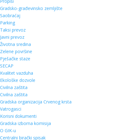
Propisi
Gradsko-građevinsko zemljište
Saobraćaj
Parking
Taksi prevoz
Javni prevoz
Životna sredina
Zelene površine
Pješačke staze
SECAP
Kvalitet vazduha
Ekološke dozvole
Civilna zaštita
Civilna zaštita
Gradska organizacija Crvenog krsta
Vatrogasci
Korisni dokumenti
Gradska izborna komisija
O GIK-u
Centralni birački spisak