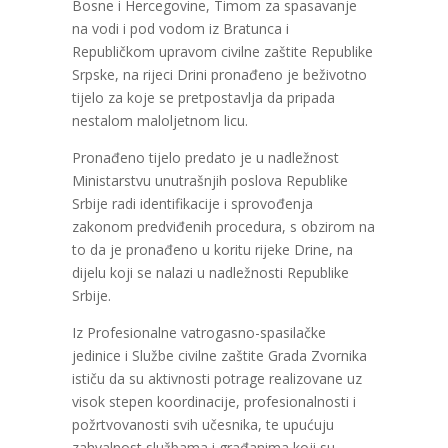
Bosne i Hercegovine, Timom za spasavanje
na vodi i pod vodom iz Bratunca i
Republičkom upravom civilne zaštite Republike
Srpske, na rijeci Drini pronađeno je beživotno
tijelo za koje se pretpostavlja da pripada
nestalom maloljetnom licu.
Pronađeno tijelo predato je u nadležnost
Ministarstvu unutrašnjih poslova Republike
Srbije radi identifikacije i sprovođenja
zakonom predviđenih procedura, s obzirom na
to da je pronađeno u koritu rijeke Drine, na
dijelu koji se nalazi u nadležnosti Republike
Srbije.
Iz Profesionalne vatrogasno-spasilačke
jedinice i Službe civilne zaštite Grada Zvornika
ističu da su aktivnosti potrage realizovane uz
visok stepen koordinacije, profesionalnosti i
požrtvovanosti svih učesnika, te upućuju
zahvalnost službama i građanima koji su