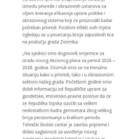
između privrede i obrazovnih ustanova sa
ciljem kreiranja efikasnije upisne politike i
obrazovnog sistema koji će proizvoditi kadar
potreban privredi. Pozitivni efekti ovih mjera
ogledaju se u povećanju broja zaposlenih lica
na području grada Zvornika.
„Na sjednici smo dogovorili smjernice za
izradu novog Akcionog plana za period 2026 –
2028. godina. Osvrnuli smo se na trenutnu
situaciju kako u privredi, tako i u obrazovnom
sektoru našeg grada. Početkom godine smo
dobili informaciju od Republičke uprave za
geodetske, imovinsko-pravne poslove da će
se Republika Srpska suočiti sa velikim
nedostatkom kadra gemoetara zbog velikog
broja penzionisanja u kratkom periodu.
Tehnički školski centar je završio pripreme i
dobio saglasnost za uvođenje novog
zanimanja geodetski tehničar,“ istakao je