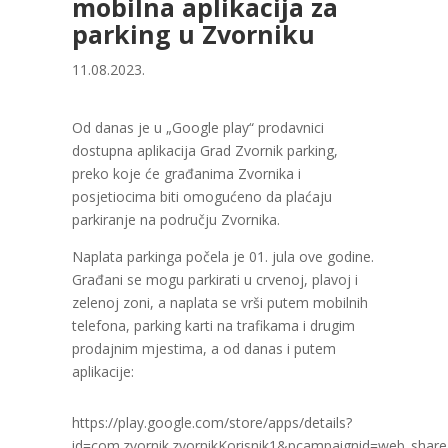
mobilna aplikacija za
parking u Zvorniku
11.08.2023.
Od danas je u „Google play“ prodavnici
dostupna aplikacija Grad Zvornik parking,
preko koje će građanima Zvornika i
posjetiocima biti omogućeno da plaćaju
parkiranje na području Zvornika.
Naplata parkinga počela je 01. jula ove godine.
Građani se mogu parkirati u crvenoj, plavoj i
zelenoj zoni, a naplata se vrši putem mobilnih
telefona, parking karti na trafikama i drugim
prodajnim mjestima, a od danas i putem
aplikacije:
https://play.google.com/store/apps/details?
id=com.zvornik.zvornikKorisnik1&pcampaignid=web_share