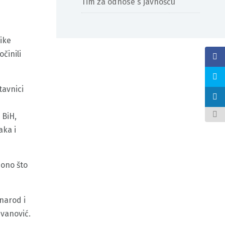
Tim za odnose s javnošću
ike
činili
tavnici
 BiH,
aka i
 ono što
narod i
Ivanović.