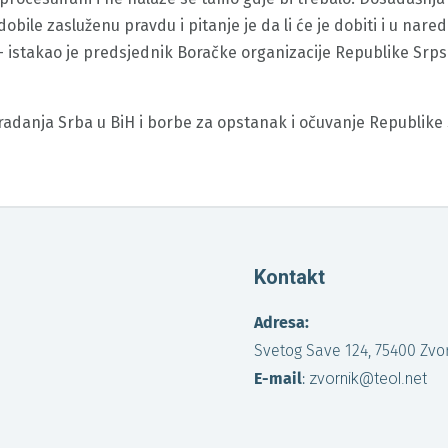
dobile zasluženu pravdu i pitanje je da li će je dobiti i u nar
 – istakao je predsjednik Boračke organizacije Republike Srp
radanja Srba u BiH i borbe za opstanak i očuvanje Republike
Kontakt
Adresa:
Svetog Save 124, 75400 Zvo
E-mail
:
zvornik@teol.net