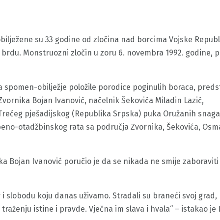
obilježene su 33 godine od zločina nad borcima Vojske Republ
brdu. Monstruozni zločin u zoru 6. novembra 1992. godine, po
na spomen-obilježje položile porodice poginulih boraca, preds
ornika Bojan Ivanović, načelnik Šekovića Miladin Lazić,
Trećeg pješadijskog (Republika Srpska) puka Oružanih snaga
mbeno-otadžbinskog rata sa područja Zvornika, Šekovića, Osm
 Bojan Ivanović poručio je da se nikada ne smije zaboraviti
 i slobodu koju danas uživamo. Stradali su braneći svoj grad, 
raženju istine i pravde. Vječna im slava i hvala“ – istakao je 