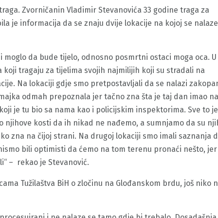
raga. Zvorničanin Vladimir Stevanovića 33 godine traga za
 je informacija da se znaju dvije lokacije na kojoj se nalaze 
ji moglo da bude tijelo, odnosno posmrtni ostaci moga oca. U
koji tragaju za tijelima svojih najmilijih koji su stradali na
ije. Na lokaciji gdje smo pretpostavljali da se nalazi zakopa
ajka odmah prepoznala jer tačno zna šta je taj dan imao na 
 koji je tu bio sa nama kao i policijskim inspektorima. Sve to je
o njihove kosti da ih nikad ne nađemo, a sumnjamo da su nji
ko zna na čijoj strani. Na drugoj lokaciji smo imali saznanja 
nismo bili optimisti da ćemo na tom terenu pronaći nešto, jer 
šli“ – rekao je Stevanović.
ama Tužilaštva BiH o zločinu na Glođanskom brdu, još niko n
u procesuirani i ne nalaze se tamo gdje bi trebalo. Dosadašnj