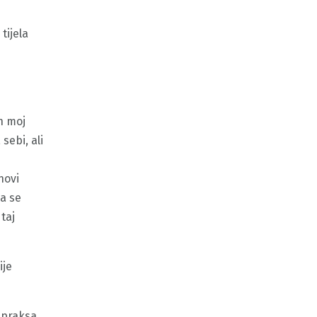
tijela
n moj
sebi, ali
hovi
da se
taj
ije
a praksa