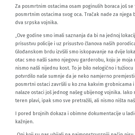
Za posmrtnim ostacima osam poginulih boraca još se t
posmrtnim ostacima svog oca. Tračak nade za njega bila
dva srpska vojnika.
„Ove godine smo imali saznanja da bi na jednoj lokaci
prisustvu policije i uz prisustvo članova naših porodica 
Glođanskom brdu izvšili smo iskopavanje na dvije lokac
otac smo našli samo njegovu garderobu, koju je moja m
nismo našli nijednu kost. To je bilo nelogično i tužiocu
potvrdilo naše sumnje da je neko namjerno premjesti
posmrtni ostaci završili u ko zna kakvim grobnicama i 
nalaze ostaci još jednog našeg ubijenog vojnika. Iako 
teren plavi, ipak smo sve pretražili, ali nismo ništa na
I pored brojnih dokaza i obimne dokumentacije u ladic
kažnjen.
„Oni koji su nas ubijali na najmonstruozniji način nis