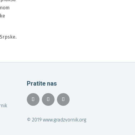
ednom
ske
 Srpske.
Pratite nas
rnik
© 2019 www.gradzvornik.org