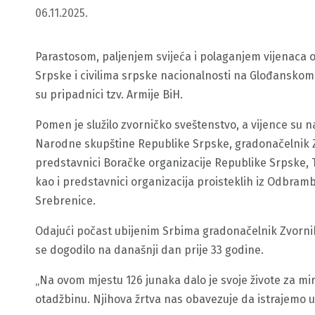
06.11.2025.
Parastosom, paljenjem svijeća i polaganjem vijenaca 
Srpske i civilima srpske nacionalnosti na Glođanskom 
su pripadnici tzv. Armije BiH.
Pomen je služilo zvorničko sveštenstvo, a vijence su 
Narodne skupštine Republike Srpske, gradonačelnik Zv
predstavnici Boračke organizacije Republike Srpske, 
kao i predstavnici organizacija proisteklih iz Odbra
Srebrenice.
Odajući počast ubijenim Srbima gradonačelnik Zvornika
se dogodilo na današnji dan prije 33 godine.
„Na ovom mjestu 126 junaka dalo je svoje živote za mir
otadžbinu. Njihova žrtva nas obavezuje da istrajemo u t