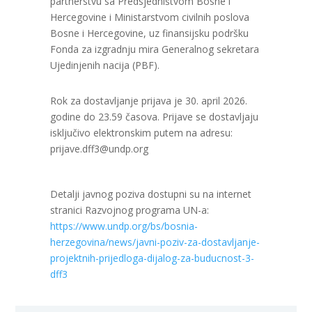
partnerstvu sa Predsjedništvom Bosne i
Hercegovine i Ministarstvom civilnih poslova
Bosne i Hercegovine, uz finansijsku podršku
Fonda za izgradnju mira Generalnog sekretara
Ujedinjenih nacija (PBF).
Rok za dostavljanje prijava je 30. april 2026.
godine do 23.59 časova. Prijave se dostavljaju
isključivo elektronskim putem na adresu:
prijave.dff3@undp.org
Detalji javnog poziva dostupni su na internet
stranici Razvojnog programa UN-a:
https://www.undp.org/bs/bosnia-
herzegovina/news/javni-poziv-za-dostavljanje-
projektnih-prijedloga-dijalog-za-buducnost-3-
dff3