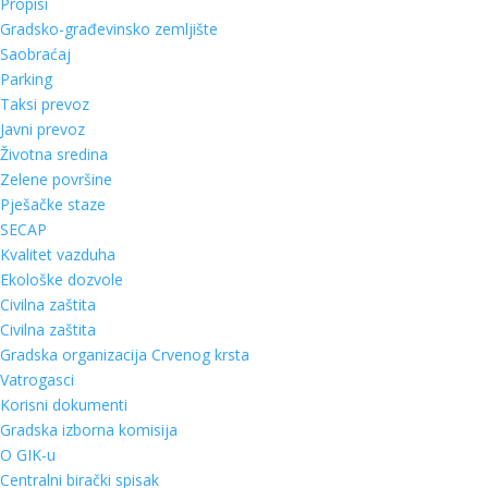
Propisi
Gradsko-građevinsko zemljište
Saobraćaj
Parking
Taksi prevoz
Javni prevoz
Životna sredina
Zelene površine
Pješačke staze
SECAP
Kvalitet vazduha
Ekološke dozvole
Civilna zaštita
Civilna zaštita
Gradska organizacija Crvenog krsta
Vatrogasci
Korisni dokumenti
Gradska izborna komisija
O GIK-u
Centralni birački spisak