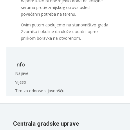
napore kako bi obezbjedio dodatne količine
seruma protiv zmijskog otrova usled
povećanih potreba na terenu.
Ovim putem apelujemo na stanovništvo grada
Zvornika i okoline da ulože dodatni oprez
prilikom boravka na otvorenom.
Info
Najave
Vijesti
Tim za odnose s javnošću
Centrala gradske uprave