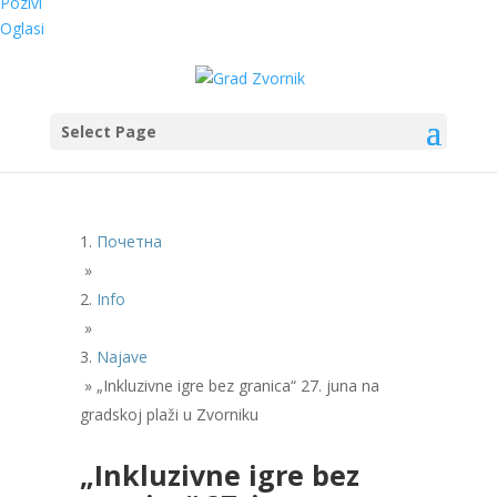
Pozivi
Oglasi
Select Page
Почетна
»
Info
»
Najave
»
„Inkluzivne igre bez granica“ 27. juna na
gradskoj plaži u Zvorniku
„Inkluzivne igre bez