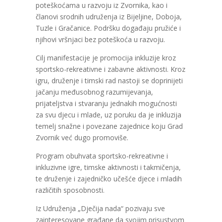
poteškoćama u razvoju iz Zvornika, kao i
članovi srodnih udruženja iz Bijeljine, Doboja,
Tuzle i Gračanice. Podršku događaju pružiće i
njihovi vršnjaci bez poteškoća u razvoju.
Cilj manifestacije je promocija inkluzije kroz
sportsko-rekreativne i zabavne aktivnosti. Kroz
igru, druženje i timski rad nastoji se doprinijeti
jačanju međusobnog razumijevanja,
prijateljstva i stvaranju jednakih mogućnosti
za svu djecu i mlade, uz poruku da je inkluzija
temelj snažne i povezane zajednice koju Grad
Zvornik već dugo promoviše.
Program obuhvata sportsko-rekreativne i
inkluzivne igre, timske aktivnosti i takmičenja,
te druženje i zajedničko učešće djece i mladih
različitih sposobnosti.
Iz Udruženja „Dječija nada“ pozivaju sve
zainteresovane građane da svojim prisustvom