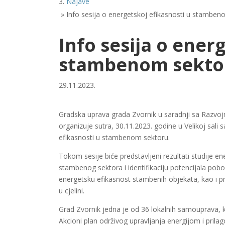
Najave
»
Info sesija o energetskoj efikasnosti u stamben
Info sesija o ener
stambenom sektor
29.11.2023.
Gradska uprava grada Zvornik u saradnji sa Razvo
organizuje sutra, 30.11.2023. godine u Velikoj sal
efikasnosti u stambenom sektoru.
Tokom sesije biće predstavljeni rezultati studije en
stambenog sektora i identifikaciju potencijala pobol
energetsku efikasnost stambenih objekata, kao i pr
u cjelini.
Grad Zvornik jedna je od 36 lokalnih samouprava, k
Akcioni plan održivog upravljanja energijom i pri