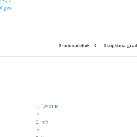
Pozivi
Oglasi
Gradonačelnik
Skupština gra
Почетна
»
Info
»