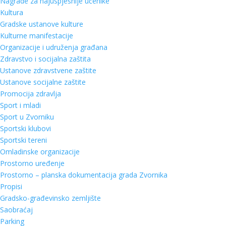
Nagrade za najuspješnije učenike
Kultura
Gradske ustanove kulture
Kulturne manifestacije
Organizacije i udruženja građana
Zdravstvo i socijalna zaštita
Ustanove zdravstvene zaštite
Ustanove socijalne zaštite
Promocija zdravlja
Sport i mladi
Sport u Zvorniku
Sportski klubovi
Sportski tereni
Omladinske organizacije
Prostorno uređenje
Prostorno – planska dokumentacija grada Zvornika
Propisi
Gradsko-građevinsko zemljište
Saobraćaj
Parking