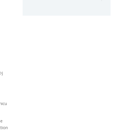
oj
nicu
le
ction