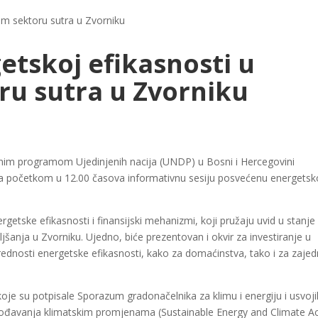
om sektoru sutra u Zvorniku
getskoj efikasnosti u
u sutra u Zvorniku
jnim programom Ujedinjenih nacija (UNDP) u Bosni i Hercegovini
i sa početkom u 12.00 časova informativnu sesiju posvećenu energetsk
ergetske efikasnosti i finansijski mehanizmi, koji pružaju uvid u stanje
jšanja u Zvorniku. Ujedno, biće prezentovan i okvir za investiranje u
ednosti energetske efikasnosti, kako za domaćinstva, tako i za zajed
oje su potpisale Sporazum gradonačelnika za klimu i energiju i usvoji
lagođavanja klimatskim promjenama (Sustainable Energy and Climate A