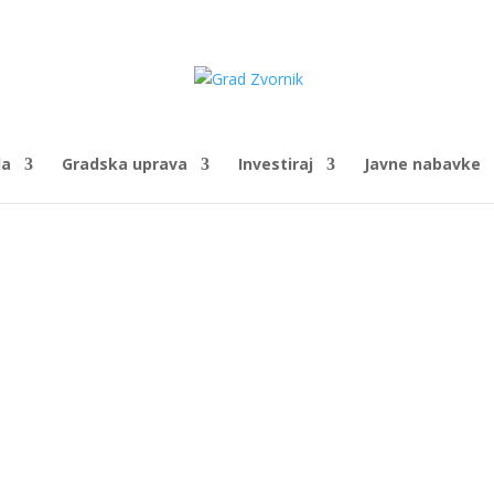
da
Gradska uprava
Investiraj
Javne nabavke