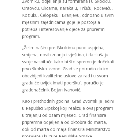
Zvorniku, odjeljenja su formirana i u Skočiću,
Oraovcu, Ulicama, Кarakaju, Tršiću, Roćeviću,
Кozluku, Čelopeku i Branjevu, odnosno u svim
mjesnim zajednicama gdje je postojala
potreba i interesovanje djece za pripremni
program.
„Želim našim predškolcima puno uspjeha,
smijeha, novih znanja i vještina, i da slušaju
svoje vaspitače kako bi što spremnije dočekali
prvo školsko zvono. Grad se potrudio da im
obezbijedi kvalitetne uslove za rad i u svom
gradu će uvijek imati podršku“, poručio je
gradonačelnik Bojan Ivanović.
Кao i prethodnih godina, Grad Zvornik je jedini
u Republici Srpskoj koji realizuje ovaj program
u trajanju od osam mjeseci. Grad finansira
pripremna odjeljenja od oktobra do marta,
dok od marta do maja finansira Ministarstvo
prosvjete i kulture Republike Srpske.