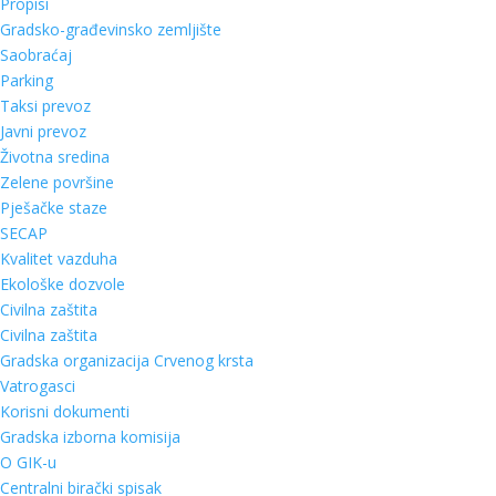
Propisi
Gradsko-građevinsko zemljište
Saobraćaj
Parking
Taksi prevoz
Javni prevoz
Životna sredina
Zelene površine
Pješačke staze
SECAP
Kvalitet vazduha
Ekološke dozvole
Civilna zaštita
Civilna zaštita
Gradska organizacija Crvenog krsta
Vatrogasci
Korisni dokumenti
Gradska izborna komisija
O GIK-u
Centralni birački spisak