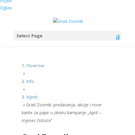
Pozivi
Oglasi
Select Page
Почетна
»
Info
»
Vijesti
»
Grad Zvornik: predavanja, akcije i nove
kante za papir u okviru kampanje „April –
mjesec čistoće“