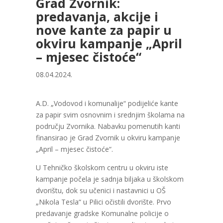
Grad Zvornik:
predavanja, akcije i
nove kante za papir u
okviru kampanje „April
– mjesec čistoće“
08.04.2024.
A.D. „Vodovod i komunalije“ podijeliće kante
za papir svim osnovnim i srednjim školama na
području Zvornika. Nabavku pomenutih kanti
finansirao je Grad Zvornik u okviru kampanje
„April – mjesec čistoće“.
U Tehničko školskom centru u okviru iste
kampanje počela je sadnja biljaka u školskom
dvorištu, dok su učenici i nastavnici u OŠ
„Nikola Tesla“ u Pilici očistili dvorište. Prvo
predavanje gradske Komunalne policije o