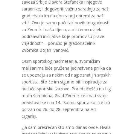
saveza Srbije Davora Štefaneka i njegove
saradnike, i dogovoriti važnu saradnju za naš
grad. Hvala im na doniranoj opremi za naš
vrtić. Ovo je samo početak novih mogućnosti
za Zvornik i našu djecu, a mi ćemo uvijek
podržavati inicijative koje promovišu prave
vrijednosti“ – poručio je gradonačelnik
Zvornika Bojan Ivanović.
Osim sportskog nadmetanja, zvorničkim
mališanima biće pružena jedinstvena prilika da
se upoznaju sa nekim od najpoznatijih srpskih
sportista, što će im sigurno biti inspiracija za
buduće sportske izazove. Pored učešća na Ligi
malih šampiona, Grad Zvornik će imati svoje
predstavnike i na 14. Sajmu sporta koji će biti
održan od 26. do 28. septembra na Adi
Ciganliji.
„Ja sam presrećan što smo danas ovde. Hvala