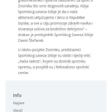
gradonačelniku i ljudima zaduženim za sport u
Zvorniku što smo dogovorili saradnju. Vizija
Sportskog saveza Srbije je da u naše
aktivnosti uključujemo i decu iz Republike
Srpske, a sve u cilju promocije zdravih navika i
stvaranja uslova za bezbrižno detinjstvo“ –
istakao je predsjednik Sportskog Saveza Srbije
Davor Štefanek.
U okviru posjete Zvorniku, predstavnici
Sportskog saveza Srbije su obišli i dječiji vrtić
„Naša radost“, kojem su donirali sportsku
opremu, a posjetili su i Rekreativno sportski
centar.
Info
Najave
Vijesti