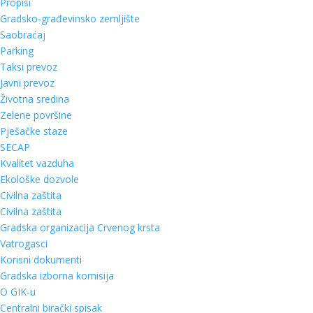
Propisi
Gradsko-građevinsko zemljište
Saobraćaj
Parking
Taksi prevoz
Javni prevoz
Životna sredina
Zelene površine
Pješačke staze
SECAP
Kvalitet vazduha
Ekološke dozvole
Civilna zaštita
Civilna zaštita
Gradska organizacija Crvenog krsta
Vatrogasci
Korisni dokumenti
Gradska izborna komisija
O GIK-u
Centralni birački spisak