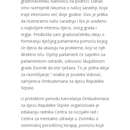
gradonačelniku Ivanoviću na podršci. Danas
smo razmijenili iskustva o našoj saradnji, koja
traje intenzivno već dvije godine. Ovo je prilika
da rezimiramo našu saradnju i šta je urađeno
u najboljem interesu djece, ovog grada i
regije. Predložila sam gradonačelniku ideju o
formiranju dječijeg parlamenta pomoću kojeg
će djeca da ukazuju na probleme, koji se njih
direktno tiču. Dječiji parlament će zajedno sa
parlamentom odraslih, odnosno Skupštinom
grada Zvornik da iste rješava. To je jedna ideja
za razmišljanje,“ istakla je Jovanka Vuković,
zamjenica Ombudsmana za djecu Republike
Srpske.
U proteklom periodu kancelarija Ombudsmana
za djecu Republike Srpske organizovala je
edukaciju radnika Centra za socijalni rad i
Centra za mentalno zdravlje u Zvorniku o
sistemskoj porodičnoj terapiji, pomoću koje