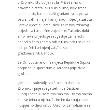
u Zvorniku što bolje radila. Pričali smo o
pravima djeteta, ali i o uslovima, koje treba
unaprijediti, kako bi naši građani svoja prava
ostvarivali na najefikasniji način. Dječija zaštita
i prava djece su preduslovi za razvoj zdravog
pojedinca i uspješne zajednice. Takođe, dobili
smo neke prijedloge i sugestije za naredni
period o čemu ćemo odlučiti uskoro i neke od
njih početi i primjenjivati,“ rekao je
gradonačelnik Ivanović.
Sa Ombudsmanom za djecu Republike Srpske
potpisan je sporazum o saradnji prije dvije
godine.
„Moje je zadovoljstvo što sam danas u
Zvorniku i prije svega želim da čestitam
Dječiju nedelju svim mališanima i svima onima
koji se brinu o njima, želim im da imaju srećno
i uspješno djetinjstvo. Ujedno, zahvaljujem se