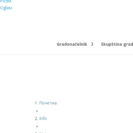
Pozivi
Oglasi
Gradonačelnik
Skupština gra
Почетна
»
Info
»