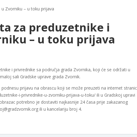
 u Zvorniku – u toku prijava
ta za preduzetnike i
niku – u toku prijava
nike i privrednike sa područja grada Zvornika, koji će se održati u
maloj sali Gradske uprave grada Zvornik.
da podnesu prijavu na obrascu koji se može preuzeti na internet stranici
zetnike-i-privrednike-u-zvorniku-prijava-u-toku/ ili u Gradskoj upravi
i obrazac potrebno je dostaviti najkasnije 24 časa prije zakazanog
@gradzvornik.org ili u kancelariju broj 4.