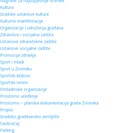
Nagrade za najuspješnije učenike
Kultura
Gradske ustanove kulture
Kulturne manifestacije
Organizacije i udruženja građana
Zdravstvo i socijalna zaštita
Ustanove zdravstvene zaštite
Ustanove socijalne zaštite
Promocija zdravlja
Sport i mladi
Sport u Zvorniku
Sportski klubovi
Sportski tereni
Omladinske organizacije
Prostorno uređenje
Prostorno – planska dokumentacija grada Zvornika
Propisi
Gradsko-građevinsko zemljište
Saobraćaj
Parking