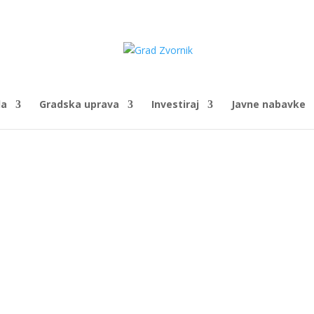
da
Gradska uprava
Investiraj
Javne nabavke