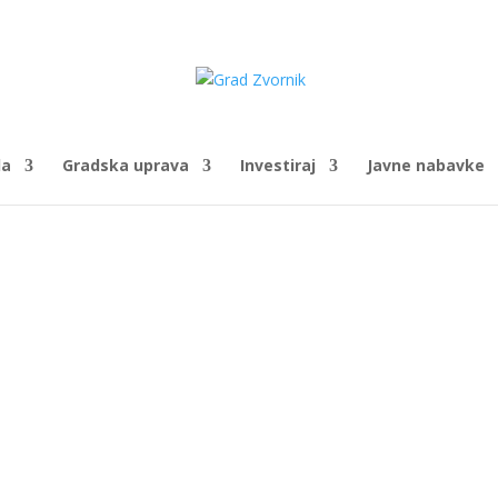
da
Gradska uprava
Investiraj
Javne nabavke