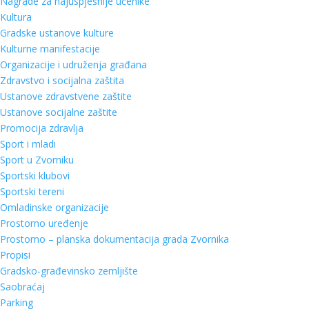
Nagrade za najuspješnije učenike
Kultura
Gradske ustanove kulture
Kulturne manifestacije
Organizacije i udruženja građana
Zdravstvo i socijalna zaštita
Ustanove zdravstvene zaštite
Ustanove socijalne zaštite
Promocija zdravlja
Sport i mladi
Sport u Zvorniku
Sportski klubovi
Sportski tereni
Omladinske organizacije
Prostorno uređenje
Prostorno – planska dokumentacija grada Zvornika
Propisi
Gradsko-građevinsko zemljište
Saobraćaj
Parking