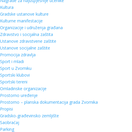
Nagrade za najuspješnije učenike
Kultura
Gradske ustanove kulture
Kulturne manifestacije
Organizacije i udruženja građana
Zdravstvo i socijalna zaštita
Ustanove zdravstvene zaštite
Ustanove socijalne zaštite
Promocija zdravlja
Sport i mladi
Sport u Zvorniku
Sportski klubovi
Sportski tereni
Omladinske organizacije
Prostorno uređenje
Prostorno – planska dokumentacija grada Zvornika
Propisi
Gradsko-građevinsko zemljište
Saobraćaj
Parking