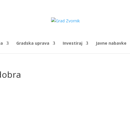
da
Gradska uprava
Investiraj
Javne nabavke
 dobra