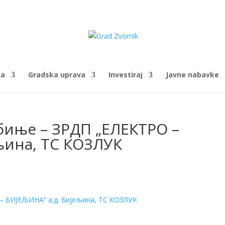
da
Gradska uprava
Investiraj
Javne nabavke
ебиње – ЗРДП „ЕЛЕКТРО –
љина, ТС КОЗЛУК
– БИЈЕЉИНА“ а.д. Бијељина, ТС КОЗЛУК