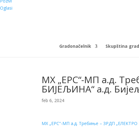
Pozivi
Oglasi
Gradonačelnik
Skupština gra
МХ „ЕРС“-МП а.д. Тр
БИЈЕЉИНА“ а.д. Бије
feb 6, 2024
МХ „ЕРС“-МП а.д. Требиње – ЗРДП „ЕЛЕКТРО 