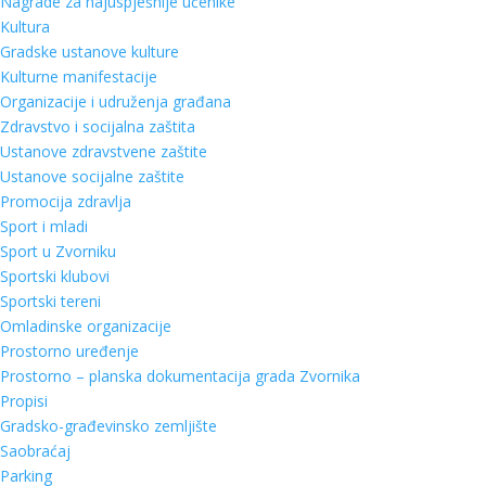
Nagrade za najuspješnije učenike
Kultura
Gradske ustanove kulture
Kulturne manifestacije
Organizacije i udruženja građana
Zdravstvo i socijalna zaštita
Ustanove zdravstvene zaštite
Ustanove socijalne zaštite
Promocija zdravlja
Sport i mladi
Sport u Zvorniku
Sportski klubovi
Sportski tereni
Omladinske organizacije
Prostorno uređenje
Prostorno – planska dokumentacija grada Zvornika
Propisi
Gradsko-građevinsko zemljište
Saobraćaj
Parking