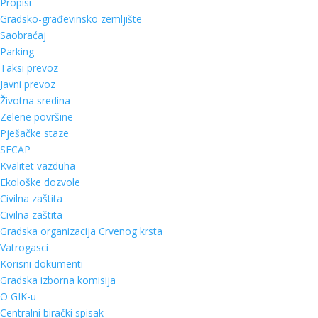
Propisi
Gradsko-građevinsko zemljište
Saobraćaj
Parking
Taksi prevoz
Javni prevoz
Životna sredina
Zelene površine
Pješačke staze
SECAP
Kvalitet vazduha
Ekološke dozvole
Civilna zaštita
Civilna zaštita
Gradska organizacija Crvenog krsta
Vatrogasci
Korisni dokumenti
Gradska izborna komisija
O GIK-u
Centralni birački spisak