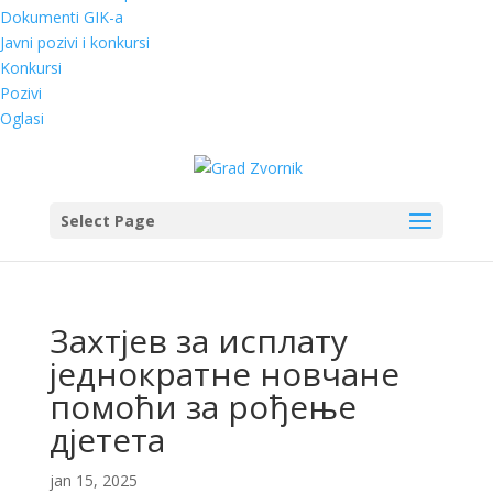
Dokumenti GIK-a
Javni pozivi i konkursi
Konkursi
Pozivi
Oglasi
Select Page
Захтјев за исплату
једнократне новчане
помоћи за рођење
дјетета
jan 15, 2025