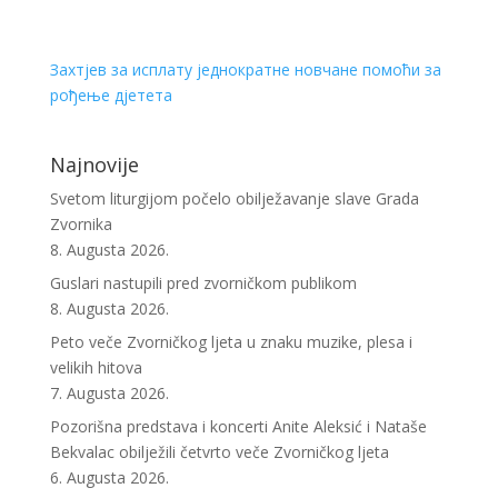
Захтјев за исплату једнократне новчане помоћи за
рођење дјетета
Najnovije
Svetom liturgijom počelo obilježavanje slave Grada
Zvornika
8. Augusta 2026.
Guslari nastupili pred zvorničkom publikom
8. Augusta 2026.
Peto veče Zvorničkog ljeta u znaku muzike, plesa i
velikih hitova
7. Augusta 2026.
Pozorišna predstava i koncerti Anite Aleksić i Nataše
Bekvalac obilježili četvrto veče Zvorničkog ljeta
6. Augusta 2026.