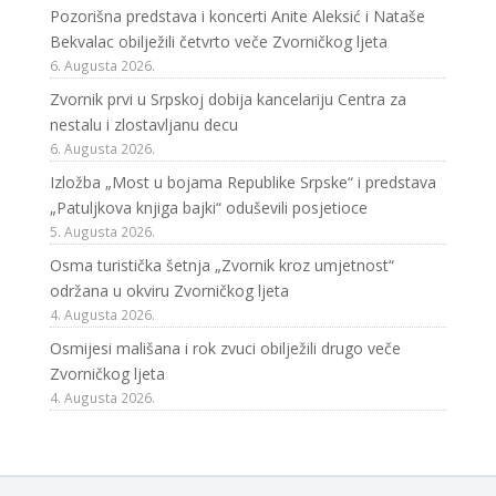
Pozorišna predstava i koncerti Anite Aleksić i Nataše
Bekvalac obilježili četvrto veče Zvorničkog ljeta
6. Augusta 2026.
Zvornik prvi u Srpskoj dobija kancelariju Centra za
nestalu i zlostavljanu decu
6. Augusta 2026.
Izložba „Most u bojama Republike Srpske“ i predstava
„Patuljkova knjiga bajki“ oduševili posjetioce
5. Augusta 2026.
Osma turistička šetnja „Zvornik kroz umjetnost“
održana u okviru Zvorničkog ljeta
4. Augusta 2026.
Osmijesi mališana i rok zvuci obilježili drugo veče
Zvorničkog ljeta
4. Augusta 2026.