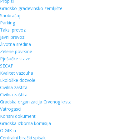
Propisi
Gradsko-građevinsko zemljište
Saobraćaj
Parking
Taksi prevoz
Javni prevoz
Životna sredina
Zelene površine
Pješačke staze
SECAP
Kvalitet vazduha
Ekološke dozvole
Civilna zaštita
Civilna zaštita
Gradska organizacija Crvenog krsta
Vatrogasci
Korisni dokumenti
Gradska izborna komisija
O GIK-u
Centralni birački spisak