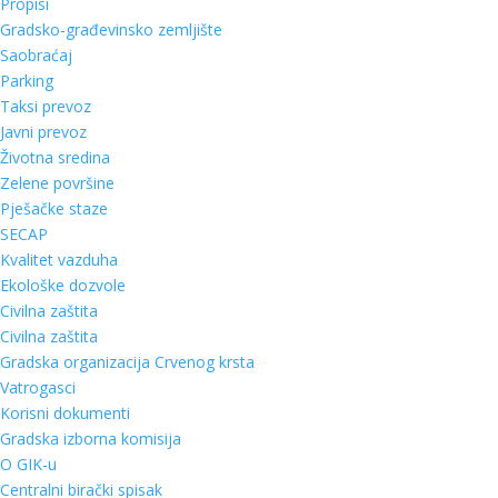
Propisi
Gradsko-građevinsko zemljište
Saobraćaj
Parking
Taksi prevoz
Javni prevoz
Životna sredina
Zelene površine
Pješačke staze
SECAP
Kvalitet vazduha
Ekološke dozvole
Civilna zaštita
Civilna zaštita
Gradska organizacija Crvenog krsta
Vatrogasci
Korisni dokumenti
Gradska izborna komisija
O GIK-u
Centralni birački spisak