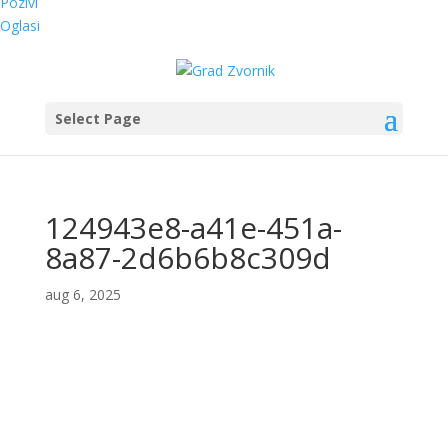
Pozivi
Oglasi
Select Page
124943e8-a41e-451a-
8a87-2d6b6b8c309d
aug 6, 2025