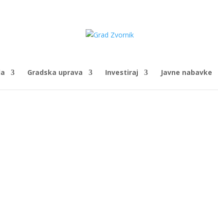
da
Gradska uprava
Investiraj
Javne nabavke