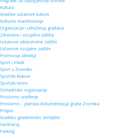
Nagrade za najuspješnije učenike
Kultura
Gradske ustanove kulture
Kulturne manifestacije
Organizacije i udruženja građana
Zdravstvo i socijalna zaštita
Ustanove zdravstvene zaštite
Ustanove socijalne zaštite
Promocija zdravlja
Sport i mladi
Sport u Zvorniku
Sportski klubovi
Sportski tereni
Omladinske organizacije
Prostorno uređenje
Prostorno – planska dokumentacija grada Zvornika
Propisi
Gradsko-građevinsko zemljište
Saobraćaj
Parking