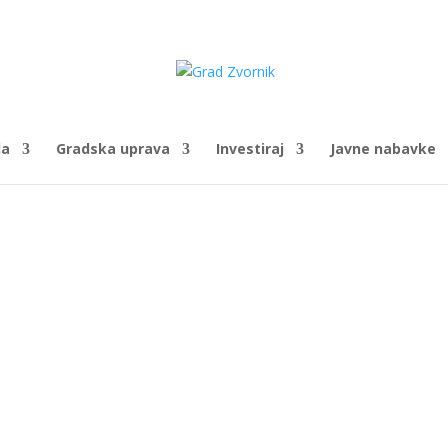
da
Gradska uprava
Investiraj
Javne nabavke