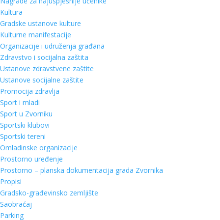
Nagrade za najuspješnije učenike
Kultura
Gradske ustanove kulture
Kulturne manifestacije
Organizacije i udruženja građana
Zdravstvo i socijalna zaštita
Ustanove zdravstvene zaštite
Ustanove socijalne zaštite
Promocija zdravlja
Sport i mladi
Sport u Zvorniku
Sportski klubovi
Sportski tereni
Omladinske organizacije
Prostorno uređenje
Prostorno – planska dokumentacija grada Zvornika
Propisi
Gradsko-građevinsko zemljište
Saobraćaj
Parking